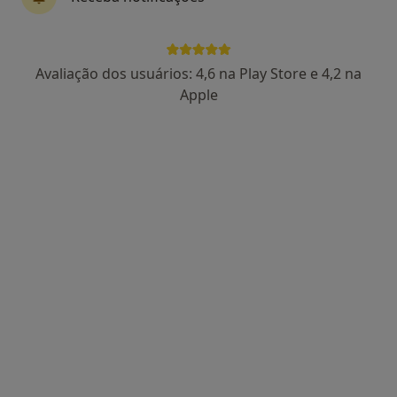
Dra. Catarina Lucas
Avaliação dos usuários: 4,6 na Play Store e 4,2 na
Psicólogo
Apple
86 opiniões
Rua Feio Terenas, Parede, Cascais
•
Mapa
Centro Catarina Lucas - Cascais
Primeira consulta Psicologia
desde 60 €
Esse especialista não oferece agendamento online para esse endereço.
Solicite um atendimento