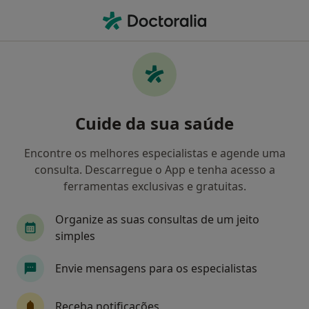
Men
Anorexia Nervosa • Massamá, Lisboa
Filters
• 1
Mapa
Anorexia Nervosa, Massamá
Cuide da sua saúde
Como classificamos os resultados
Encontre os melhores especialistas e agende uma
consulta. Descarregue o App e tenha acesso a
Qual é a especialização que procura?
ferramentas exclusivas e gratuitas.
Psicólogo
Dentista
Organize as suas consultas de um jeito
simples
Envie mensagens para os especialistas
Receba notificações