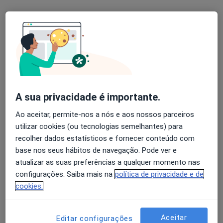
Dra. Sandra Correia
Psicólogo, Terapeuta alternativo
44 opiniões
Morada 1
Morada 2
Morada 3
A sua privacidade é importante.
Rua Infante Dom Pedro, Oeiras
•
Mapa
Ao aceitar, permite-nos a nós e aos nossos parceiros
Holysticamentes - Oeiras
utilizar cookies (ou tecnologias semelhantes) para
Consulta online
desde 60 €
recolher dados estatísticos e fornecer conteúdo com
base nos seus hábitos de navegação. Pode ver e
Esse especialista não oferece agendamento online para esse endereço.
atualizar as suas preferências a qualquer momento nas
configurações. Saiba mais na
política de privacidade e de
Solicite um atendimento
cookies.
Aceitar
Editar configurações