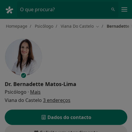
Men
O que procura?
Homepage
Psicólogo
Viana Do Castelo
Bernadette 
Mudar de cidade
Dr.
Bernadette Matos-Lima
sobre as especializações
Psicólogo
·
Mais
Viana do Castelo
3 endereços
Dados do contacto