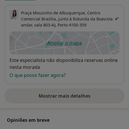
Praça Mouzinho de Albuquerque, Centro
Comercial Brasília, junto à Rotunda da Boavista. 4°
andar, sala 803-A),
Porto
4100-359
Ampliar o mapa
abre num novo separador
Disponibilidade
Este especialista não disponibiliza reservas online
nesta morada
O que posso fazer agora?
Mostrar mais detalhes
sobre o endereço
Opiniões em breve