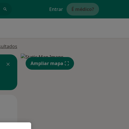
Entrar
É médico?
sultados
Ampliar mapa
Sex,
Sáb,
Dom,
14 Ago
15 Ago
16 Ago