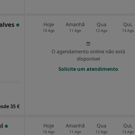
alves
Hoje
Amanhã
Qua
Qui,
10 Ago
11 Ago
12 Ago
13 Ago
O agendamento online não está
disponível
Solicite um atendimento
esde 35 €
el
Hoje
Amanhã
Qua
Qui,
10 Ago
11 Ago
12 Ago
13 Ago