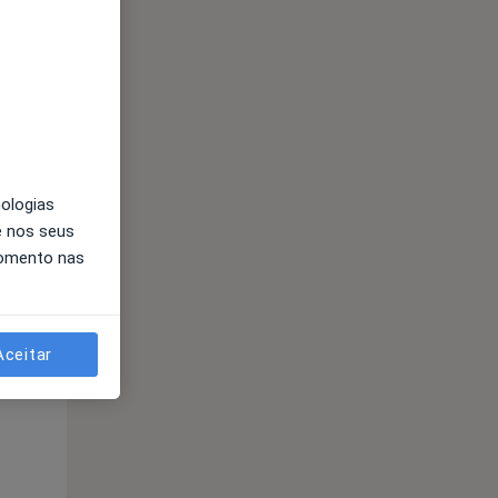
nologias
e nos seus
Sex,
Sáb,
Dom,
momento nas
14 Ago
15 Ago
16 Ago
Aceitar