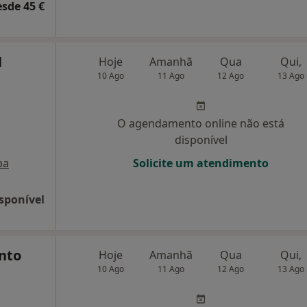
esde 45 €
l
Hoje
Amanhã
Qua
Qui,
10 Ago
11 Ago
12 Ago
13 Ago
O agendamento online não está
disponível
pa
Solicite um atendimento
sponível
nto
Hoje
Amanhã
Qua
Qui,
10 Ago
11 Ago
12 Ago
13 Ago