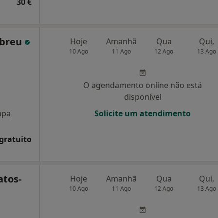
30 €
Abreu
Hoje
Amanhã
Qua
Qui,
10 Ago
11 Ago
12 Ago
13 Ago
O agendamento online não está
disponível
apa
Solicite um atendimento
 gratuito
atos-
Hoje
Amanhã
Qua
Qui,
10 Ago
11 Ago
12 Ago
13 Ago