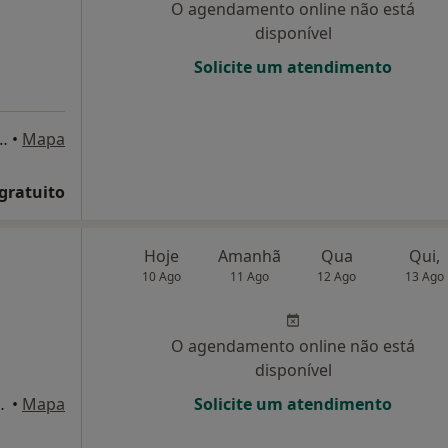
O agendamento online não está
disponível
Solicite um atendimento
Viana do Castelo) / Praça Mouzinho de Albuquerque, Centro Comercial Brasília, 4º andar (Porto), Viana do Castelo
•
Mapa
 gratuito
Hoje
Amanhã
Qua
Qui,
10 Ago
11 Ago
12 Ago
13 Ago
O agendamento online não está
disponível
5 Pte. de Lima, Ponte de Lima
•
Mapa
Solicite um atendimento