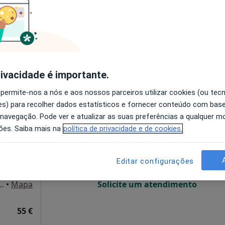
disponível
Solicite um atendimento
Dr. Ricardo Pereira Campos - Psicólogo Clínico (Viana do Castelo)
55 €
rivacidade é importante.
 permite-nos a nós e aos nossos parceiros utilizar cookies (ou tec
s) para recolher dados estatísticos e fornecer conteúdo com bas
Hoje
Amanhã
Qua
Qui,
 navegação. Pode ver e atualizar as suas preferências a qualquer 
10 Ago
11 Ago
12 Ago
13 Ago
ões. Saiba mais na
política de privacidade e de cookies.
O agendamento online não está
Editar configurações
disponível
 Castro 320, Viana do Castelo
•
Mapa
Solicite um atendimento
55 €