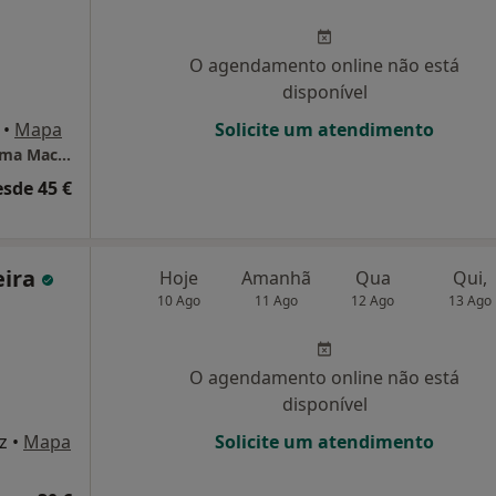
O agendamento online não está
disponível
•
Mapa
Solicite um atendimento
Clínica de Saúde Mental e Familiar - Dra Zulima Maciel
esde 45 €
eira
Hoje
Amanhã
Qua
Qui,
10 Ago
11 Ago
12 Ago
13 Ago
O agendamento online não está
disponível
z
•
Mapa
Solicite um atendimento