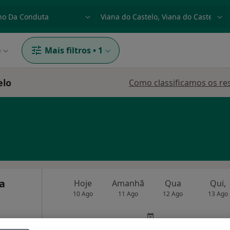
dade, doença ou nome
p. ex. Lisboa
e
Mais filtros
•
1
elo
Como classificamos os re
ra
Hoje
Amanhã
Qua
Qui,
10 Ago
11 Ago
12 Ago
13 Ago
O agendamento online não está