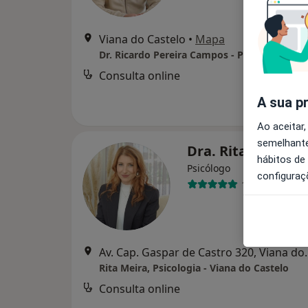
Viana do Castelo
•
Mapa
Consulta online
A sua p
Ao aceitar,
semelhante
Dra. Rita Meira
hábitos de
Psicólogo
configuraç
132 opiniões
Av. Cap. Gaspar de
Rita Meira, Psicologia - Viana do Castelo
Consulta online