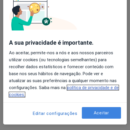
Solicite um atendimento
A sua privacidade é importante.
Ao aceitar, permite-nos a nós e aos nossos parceiros
utilizar cookies (ou tecnologias semelhantes) para
recolher dados estatísticos e fornecer conteúdo com
base nos seus hábitos de navegação. Pode ver e
Dra. Diana Silva
atualizar as suas preferências a qualquer momento nas
Psicólogo
configurações. Saiba mais na
política de privacidade e de
102 opiniões
cookies.
Consulta Online, Braga
•
Mapa
Dra. Diana Silva (Braga) Consulta Online
Aceitar
Editar configurações
Consulta online
desde 55 €
Esse especialista não oferece agendamento online para esse endereço.