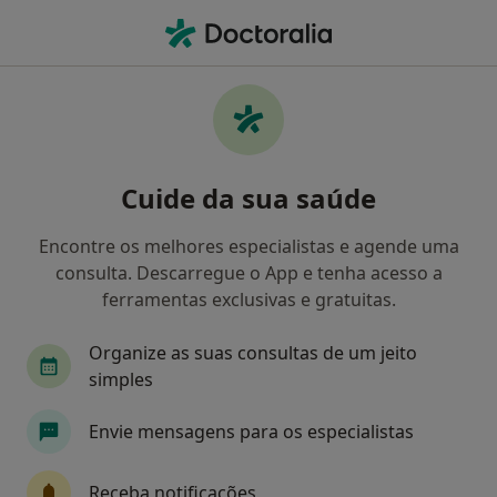
Men
Transtorno De Déficit De Atenção Com Hiperatividade Tdah • Viana do Castelo, Viana do Castelo
Filters
• 1
Mapa
Transtorno de Déficit de Atenção com
Cuide da sua saúde
Hiperatividade (TDAH), Viana do Castelo
Como classificamos os resultados
Encontre os melhores especialistas e agende uma
consulta. Descarregue o App e tenha acesso a
ferramentas exclusivas e gratuitas.
Qual é a especialização que procura?
Organize as suas consultas de um jeito
Psicólogo
Terapeuta alternativo
simples
Envie mensagens para os especialistas
Receba notificações