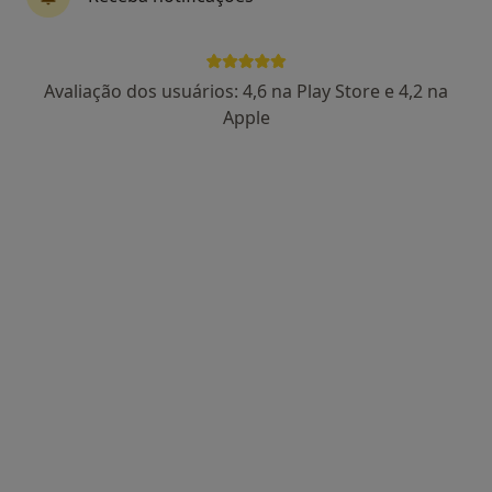
Dra. Ana Lúcia Pereira
Avaliação dos usuários: 4,6 na Play Store e 4,2 na
Psicólogo
Apple
81 opiniões
Praça do Condestável, 156, 1o andar, Sala 4 - Edifício Eiffel, Braga
•
Mapa
Dra. Ana Pereira - Psicóloga Clínica
Primeira consulta Psicologia
50 €
Esse especialista não oferece agendamento online para esse endereço.
Solicite um atendimento