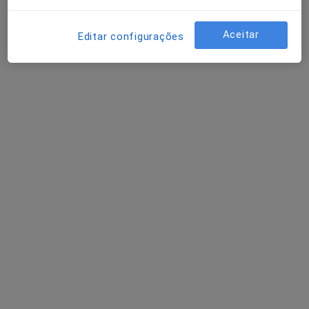
Aceitar
Editar configurações
Luís Lameira
Psicólogo
Rua Couto de Manhente, 1641, Barcelos
•
Mapa
Consultório de Psicologia Dr. Luís Lameira
Consulta online
50 €
Esse especialista não oferece agendamento online para esse endereço.
Solicite um atendimento