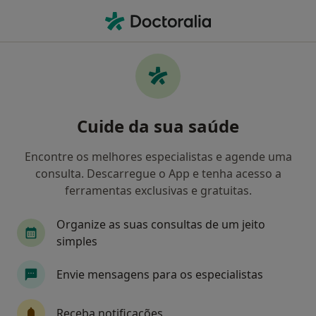
Men
Automutilação • Viana do Castelo, Viana do Castelo
Filters
• 1
Mapa
Automutilação, Viana do Castelo
Cuide da sua saúde
Como classificamos os resultados
Encontre os melhores especialistas e agende uma
consulta. Descarregue o App e tenha acesso a
Qual é a especialização que procura?
ferramentas exclusivas e gratuitas.
Psicólogo
Organize as suas consultas de um jeito
simples
Envie mensagens para os especialistas
Receba notificações