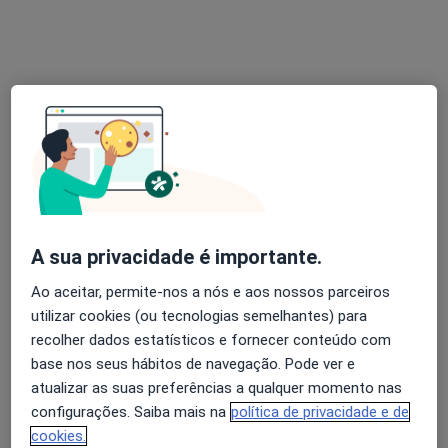
Dra. Diana Silva
Psicólogo
102 opiniões
Consulta Online, Braga
•
Mapa
Dra. Diana Silva (Braga) Consulta Online
Consulta online
desde 55 €
Esse especialista não oferece agendamento online para esse endereço.
A sua privacidade é importante.
Solicite um atendimento
Ao aceitar, permite-nos a nós e aos nossos parceiros
utilizar cookies (ou tecnologias semelhantes) para
recolher dados estatísticos e fornecer conteúdo com
base nos seus hábitos de navegação. Pode ver e
atualizar as suas preferências a qualquer momento nas
configurações. Saiba mais na
política de privacidade e de
cookies.