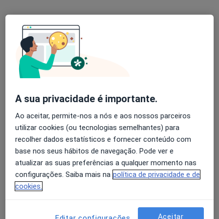
Braga
•
Mapa
Consultório de Psicologia Online - Braga
Consulta online
desde 55 €
Esse especialista não oferece agendamento online para esse endereço.
Solicite um atendimento
A sua privacidade é importante.
Ao aceitar, permite-nos a nós e aos nossos parceiros
utilizar cookies (ou tecnologias semelhantes) para
recolher dados estatísticos e fornecer conteúdo com
base nos seus hábitos de navegação. Pode ver e
atualizar as suas preferências a qualquer momento nas
configurações. Saiba mais na
política de privacidade e de
Dra. Sofia Novais
cookies.
Psicólogo
46 opiniões
Aceitar
Editar configurações