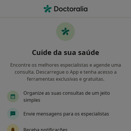
Men
Psicólogo • Amares, Braga
Filters
Mapa
Psicólogos em Amares
Cuide da sua saúde
Como classificamos os resultados
Encontre os melhores especialistas e agende uma
consulta. Descarregue o App e tenha acesso a
ferramentas exclusivas e gratuitas.
Organize as suas consultas de um jeito
simples
Envie mensagens para os especialistas
Dr. Ricardo Pereira Campos
Psicólogo
Receba notificações