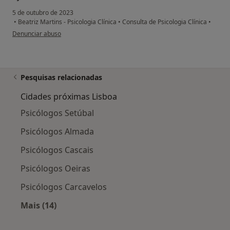
5 de outubro de 2023
•
Beatriz Martins - Psicologia Clínica
•
Consulta de Psicologia Clínica
•
na opinião do utilizador André
Denunciar abuso
Pesquisas relacionadas
Cidades próximas Lisboa
Psicólogos Setúbal
Psicólogos Almada
Psicólogos Cascais
Psicólogos Oeiras
Psicólogos Carcavelos
Mais (14)
Mais na categoria: Cidades próximas Lisboa