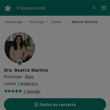
Men
O que procura?
Homepage
Psicólogo
Lisboa
Beatriz Martins
Mudar de cidade
Dra.
Beatriz Martins
sobre as especializações
Psicólogo
·
Mais
Lisboa
1 endereço
1 opinião
Dados do contacto