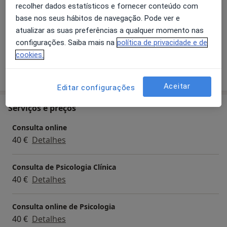
recolher dados estatísticos e fornecer conteúdo com
Transtornos Fóbicos
base nos seus hábitos de navegação. Pode ver e
Transtornos De Estresse Pós-Traumáticos
Estresse
atualizar as suas preferências a qualquer momento nas
a11y_sr_more_diseases
+10
configurações. Saiba mais na
política de privacidade e de
cookies.
Mostrar mais detalhes
sobre a experiência
Aceitar
Editar configurações
Serviços e preços
Consulta online
40 €
Detalhes
Consulta de Psicologia Clínica
40 €
Detalhes
Consulta online de Psicologia
40 €
Detalhes