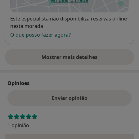
abre num novo separador
Disponibilidade
Este especialista não disponibiliza reservas online
nesta morada
O que posso fazer agora?
Mostrar mais detalhes
sobre o endereço
Opinioes
Enviar opinião
1 opinião