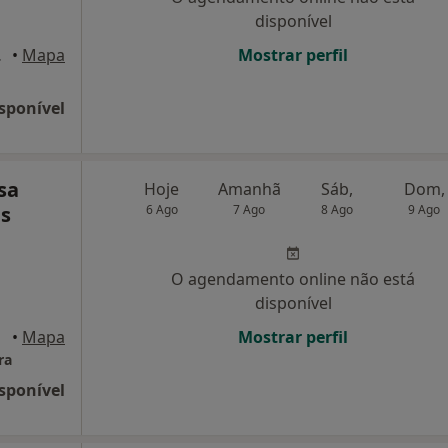
disponível
 Tavira
•
Mapa
Mostrar perfil
sponível
sa
Hoje
Amanhã
Sáb,
Dom,
s
6 Ago
7 Ago
8 Ago
9 Ago
O agendamento online não está
disponível
•
Mapa
Mostrar perfil
ra
sponível