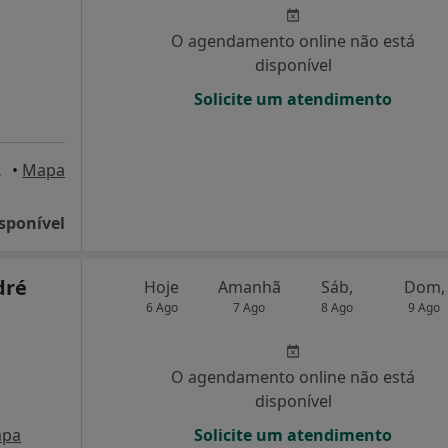
O agendamento online não está
disponível
Solicite um atendimento
 Tavira
•
Mapa
sponível
dré
Hoje
Amanhã
Sáb,
Dom,
6 Ago
7 Ago
8 Ago
9 Ago
O agendamento online não está
disponível
pa
Solicite um atendimento