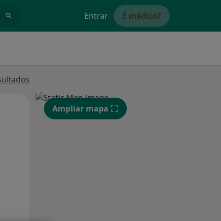
Entrar
É médico?
sultados
Segunda-feira
Ter,
Qua
Ampliar mapa
10 Ago
11 Ago
12 Ago