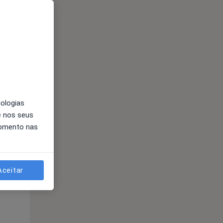
Segunda-feira
Ter,
Qua
10 Ago
11 Ago
12 Ago
nologias
e nos seus
momento nas
Segunda-feira
Ter,
Qua
Aceitar
10 Ago
11 Ago
12 Ago