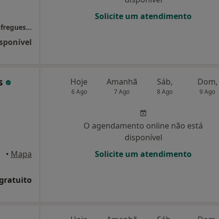
Solicite um atendimento
Gabinete de saúde e Bem estar da União de freguesias de Tavira
sponível
s
Hoje
Amanhã
Sáb,
Dom,
6 Ago
7 Ago
8 Ago
9 Ago
O agendamento online não está
disponível
vira
•
Mapa
Solicite um atendimento
 gratuito