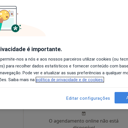
i
Hoje
Amanhã
Sáb,
Dom,
6 Ago
7 Ago
8 Ago
9 Ago
O agendamento online não está
disponível
rivacidade é importante.
•
Mapa
Solicite um atendimento
 permite-nos a nós e aos nossos parceiros utilizar cookies (ou tec
s) para recolher dados estatísticos e fornecer conteúdo com bas
170 €
 navegação. Pode ver e atualizar as suas preferências a qualquer 
ões. Saiba mais na
política de privacidade e de cookies.
egas
Hoje
Amanhã
Sáb,
Dom,
Editar configurações
6 Ago
7 Ago
8 Ago
9 Ago
O agendamento online não está
disponível