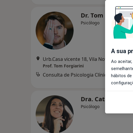
Dr. Tom Forgiarin
Psicólogo
A sua p
Urb.Casa vicente 18, Vila Nova de Cacela
Ao aceitar,
Prof. Tom Forgiarini
semelhante
Consulta de Psicologia Clínica
hábitos de
configuraç
Dra. Catarina Vi
Psicólogo