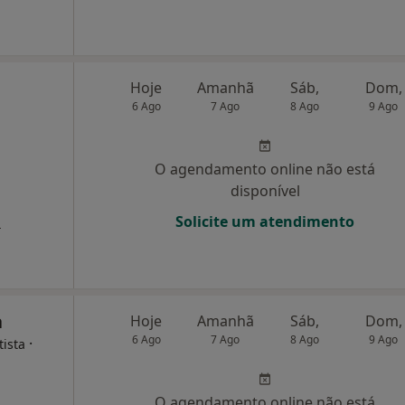
Hoje
Amanhã
Sáb,
Dom,
6 Ago
7 Ago
8 Ago
9 Ago
O agendamento online não está
disponível
a
Solicite um atendimento
a
Hoje
Amanhã
Sáb,
Dom,
6 Ago
7 Ago
8 Ago
9 Ago
·
tista
O agendamento online não está