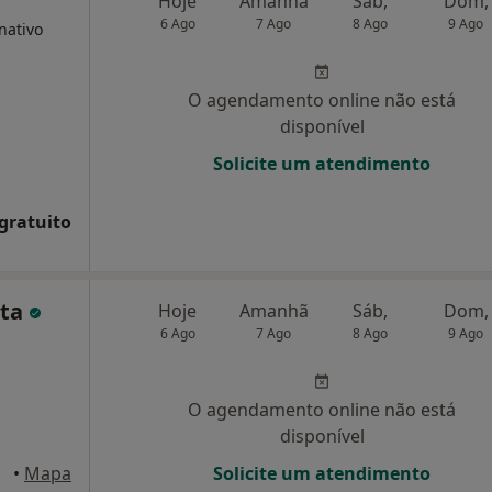
Hoje
Amanhã
Sáb,
Dom,
6 Ago
7 Ago
8 Ago
9 Ago
nativo
O agendamento online não está
disponível
Solicite um atendimento
 gratuito
ita
Hoje
Amanhã
Sáb,
Dom,
6 Ago
7 Ago
8 Ago
9 Ago
O agendamento online não está
disponível
•
Mapa
Solicite um atendimento