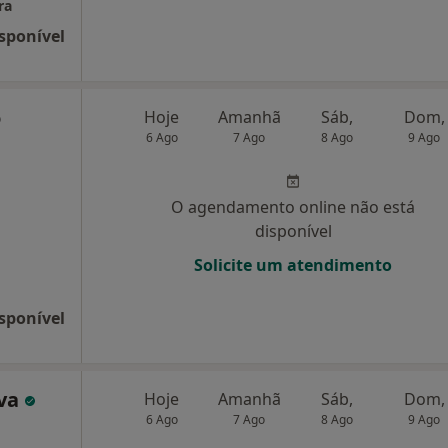
ra
sponível
o
Hoje
Amanhã
Sáb,
Dom,
6 Ago
7 Ago
8 Ago
9 Ago
O agendamento online não está
disponível
Solicite um atendimento
sponível
lva
Hoje
Amanhã
Sáb,
Dom,
6 Ago
7 Ago
8 Ago
9 Ago