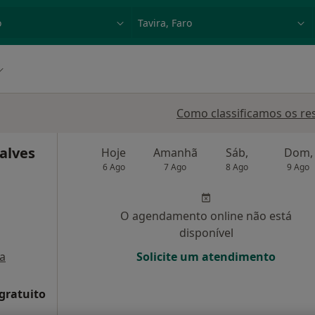
dade, doença ou nome
p. ex. Lisboa
Como classificamos os re
alves
Hoje
Amanhã
Sáb,
Dom,
6 Ago
7 Ago
8 Ago
9 Ago
O agendamento online não está
disponível
a
Solicite um atendimento
 gratuito