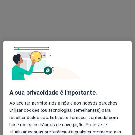
Ana Sofia Delgado
Psicólogo
2 opiniões
Faro
•
Mapa
Ana Sofia Delgado - Psicóloga Clínica online
Consulta de Psicologia Clínica
60 €
Esse especialista não oferece agendamento online para esse endereço.
Solicite um atendimento
A sua privacidade é importante.
Ao aceitar, permite-nos a nós e aos nossos parceiros
utilizar cookies (ou tecnologias semelhantes) para
recolher dados estatísticos e fornecer conteúdo com
base nos seus hábitos de navegação. Pode ver e
atualizar as suas preferências a qualquer momento nas