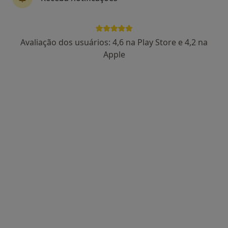
Dra. Vitória Ferreira
Avaliação dos usuários: 4,6 na Play Store e 4,2 na
Psicólogo
Apple
27 opiniões
Consulta de Psicologia online, Faro
•
Mapa
Dra. Vitória Ferreira Faro
Primeira consulta Psicologia
desde 55 €
Esse especialista não oferece agendamento online para esse endereço.
Solicite um atendimento