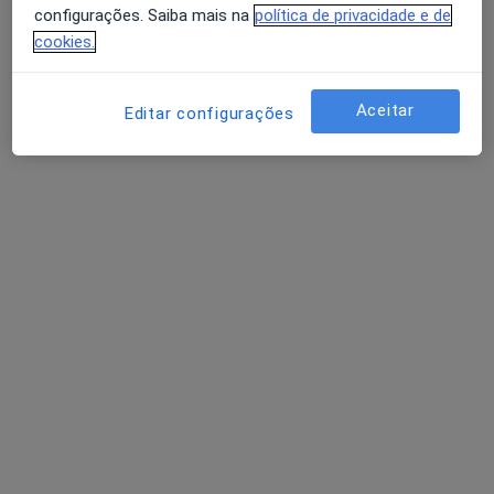
configurações. Saiba mais na
política de privacidade e de
cookies.
Daniela Balbina
Psicólogo
Aceitar
Editar configurações
1 opinião
R Doutor Cândido Guerreiro 42-A, Faro
•
Mapa
Clínicalgarve
Primeira consulta Psicologia
desde 40 €
Esse especialista não oferece agendamento online para esse endereço.
Solicite um atendimento