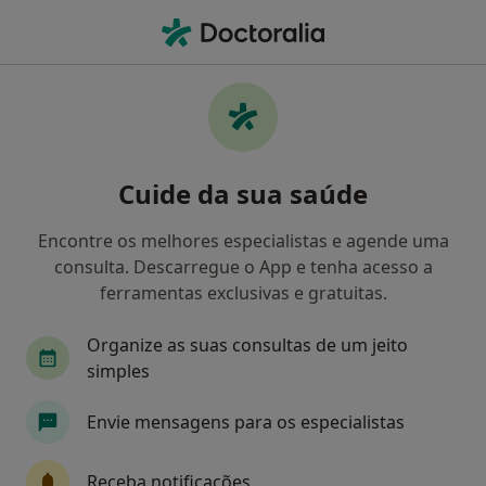
Men
Transtornos Da Personalidade • Faro, Faro
Filters
• 1
Mapa
Transtornos Da Personalidade, Faro
Cuide da sua saúde
Como classificamos os resultados
Encontre os melhores especialistas e agende uma
consulta. Descarregue o App e tenha acesso a
Qual é a especialização que procura?
ferramentas exclusivas e gratuitas.
Psicólogo
Organize as suas consultas de um jeito
simples
Envie mensagens para os especialistas
Receba notificações