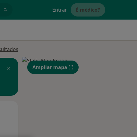
Entrar
É médico?
sultados
Ampliar mapa
Qui,
Sex,
Sáb,
13 Ago
14 Ago
15 Ago