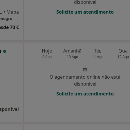
disponível
a de Araújo Lote I Montenegro, Faro
•
Mapa
Solicite um atendimento
enegro
esde 70 €
a
Hoje
Amanhã
Ter,
Qua
9 Ago
10 Ago
11 Ago
12 Ago
O agendamento online não está
disponível
Solicite um atendimento
sponível