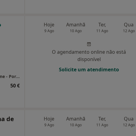
Hoje
Amanhã
Ter,
Qua
9 Ago
10 Ago
11 Ago
12 Ago
O agendamento online não está
disponível
Solicite um atendimento
Consultório de Psicologia - Presencial e Online - Portimão
50 €
na de
Hoje
Amanhã
Ter,
Qua
9 Ago
10 Ago
11 Ago
12 Ago