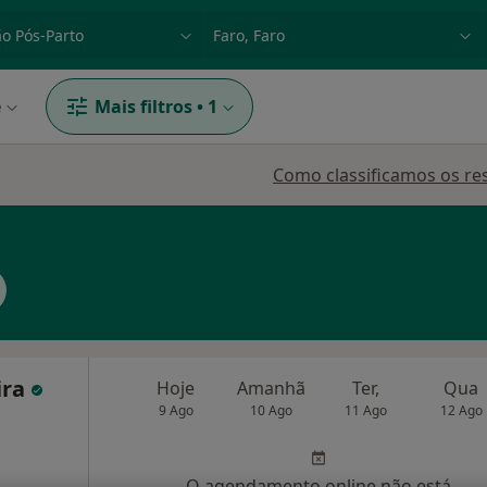
dade, doença ou nome
p. ex. Lisboa
e
Mais filtros
•
1
Como classificamos os re
ira
Hoje
Amanhã
Ter,
Qua
9 Ago
10 Ago
11 Ago
12 Ago
O agendamento online não está