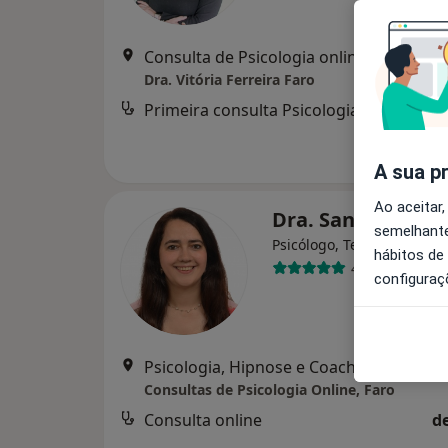
Consulta de Psicologia online, Faro
•
Ma
Dra. Vitória Ferreira Faro
Primeira consulta Psicologia
d
A sua p
Ao aceitar,
Dra. Sandra Corr
semelhante
Psicólogo, Terapeuta alter
hábitos de
44 opiniões
configuraç
Psicologia, Hipnose e Coaching, Faro
•
M
Consultas de Psicologia Online, Faro
Consulta online
d