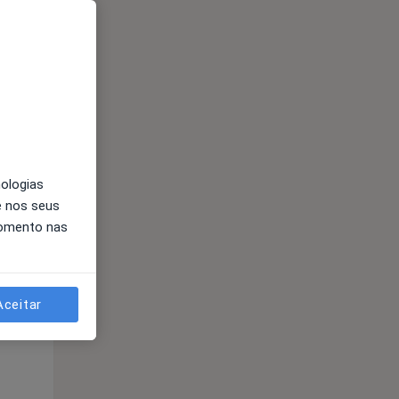
nologias
Qui,
Sex,
Sáb,
e nos seus
13 Ago
14 Ago
15 Ago
momento nas
Aceitar