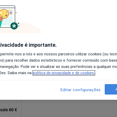
disponível
pa
Solicite um atendimento
esde 55 €
rivacidade é importante.
 permite-nos a nós e aos nossos parceiros utilizar cookies (ou tec
eia
Hoje
Amanhã
Ter,
Qua
s) para recolher dados estatísticos e fornecer conteúdo com bas
9 Ago
10 Ago
11 Ago
12 Ago
nativo
 navegação. Pode ver e atualizar as suas preferências a qualquer 
ões. Saiba mais na
política de privacidade e de cookies.
O agendamento online não está
disponível
Editar configurações
apa
Solicite um atendimento
esde 60 €