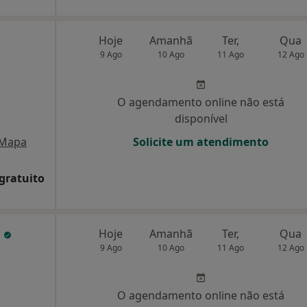
Hoje
Amanhã
Ter,
Qua
9 Ago
10 Ago
11 Ago
12 Ago
O agendamento online não está
disponível
Mapa
Solicite um atendimento
 gratuito
o
Hoje
Amanhã
Ter,
Qua
9 Ago
10 Ago
11 Ago
12 Ago
O agendamento online não está