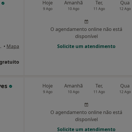
s
Hoje
Amanhã
Ter,
Qua
9 Ago
10 Ago
11 Ago
12 Ago
O agendamento online não está
disponível
, 10 RC Esq, Faro
•
Mapa
Solicite um atendimento
 gratuito
ves
Hoje
Amanhã
Ter,
Qua
9 Ago
10 Ago
11 Ago
12 Ago
O agendamento online não está
disponível
Solicite um atendimento