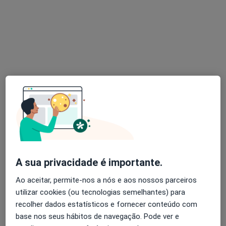
Faro
•
Mapa
Consultório de Psicologia Online - Faro
Consulta online
desde 55 €
Esse especialista não oferece agendamento online para esse endereço.
Solicite um atendimento
A sua privacidade é importante.
Ao aceitar, permite-nos a nós e aos nossos parceiros
Dra. Liliana Cruz
utilizar cookies (ou tecnologias semelhantes) para
recolher dados estatísticos e fornecer conteúdo com
Psicólogo
base nos seus hábitos de navegação. Pode ver e
18 opiniões