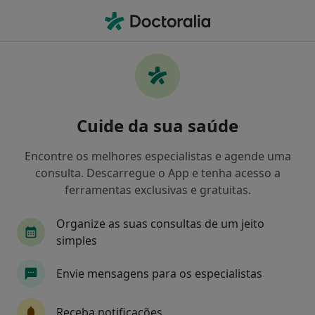
Men
Psicólogo • Quarteira, Faro
Filters
Mapa
Psicólogos em Quarteira
Cuide da sua saúde
Como classificamos os resultados
Encontre os melhores especialistas e agende uma
consulta. Descarregue o App e tenha acesso a
ferramentas exclusivas e gratuitas.
Organize as suas consultas de um jeito
simples
Envie mensagens para os especialistas
Dra. Vitória Ferreira
Psicólogo
Receba notificações