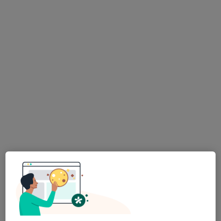
Dra. Sandra Correia
Psicólogo, Terapeuta alternativo
44 opiniões
Psicologia, Hipnose e Coaching, Faro
•
Mapa
Consultas de Psicologia Online, Faro
Consulta online
desde 60 €
Esse especialista não oferece agendamento online para esse endereço.
Solicite um atendimento