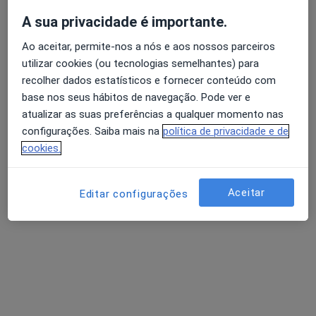
A sua privacidade é importante.
Dra. Júlia Garioli Ferreira
Ao aceitar, permite-nos a nós e aos nossos parceiros
utilizar cookies (ou tecnologias semelhantes) para
Psicólogo
recolher dados estatísticos e fornecer conteúdo com
9 opiniões
base nos seus hábitos de navegação. Pode ver e
Atendimento online, Faro
•
Mapa
atualizar as suas preferências a qualquer momento nas
Psicóloga - Júlia Garioli
configurações. Saiba mais na
política de privacidade e de
Primeira consulta Psicologia
Preço não disponível
cookies.
Esse especialista não oferece agendamento online para esse endereço.
Aceitar
Editar configurações
Solicite um atendimento