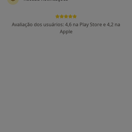
Dra. Sara Paiva
Avaliação dos usuários: 4,6 na Play Store e 4,2 na
Psicólogo
Apple
91 opiniões
Faro
•
Mapa
Consultório de Psicologia Online - Faro
Consulta online
desde 55 €
Esse especialista não oferece agendamento online para esse endereço.
Solicite um atendimento