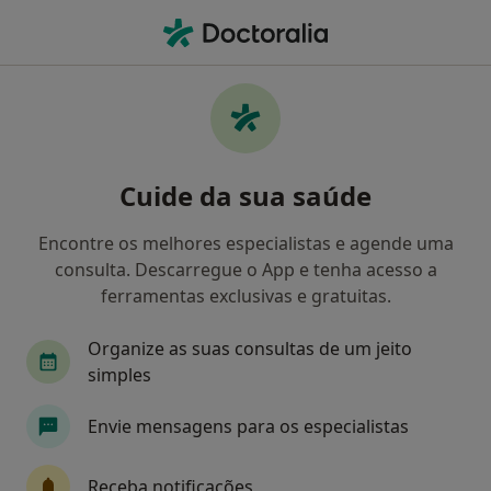
Men
Estresse • Faro, Faro
Filters
• 1
Mapa
Estresse, Faro
Cuide da sua saúde
Como classificamos os resultados
Encontre os melhores especialistas e agende uma
consulta. Descarregue o App e tenha acesso a
Qual é a especialização que procura?
ferramentas exclusivas e gratuitas.
Psicólogo
Terapeuta alternativo
Organize as suas consultas de um jeito
simples
Envie mensagens para os especialistas
Receba notificações