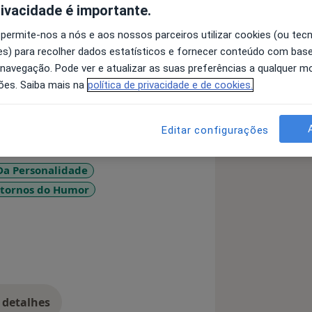
rivacidade é importante.
 permite-nos a nós e aos nossos parceiros utilizar cookies (ou tec
la Faculdade de Psicologia e de
s) para recolher dados estatísticos e fornecer conteúdo com bas
orto (FPCEUP).
 navegação. Pode ver e atualizar as suas preferências a qualquer 
y - European Federation of
ões. Saiba mais na
política de privacidade e de cookies.
l (Instituto Português de Psicologia e
Editar configurações
do Adulto ao Idoso (Instituto CRIAP)
s Pedagógicas (IEFP). Responsável
Da Personalidade
e aprendizagem intensivos,
stornos do Humor
ologia, Cuidados Paliativos,
ção na Depressão, e Depressão Pós-
diseases
de ansiedade.
a em Perturbações da Personalidade.
 detalhes
bre a experiência