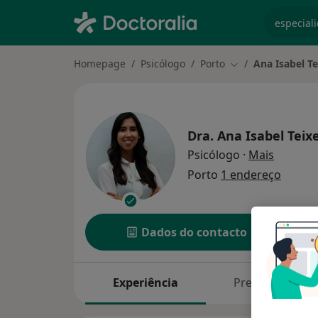
especiali
Homepage
Psicólogo
Porto
Ana Isabel Te
Mudar de cidade
Dra.
Ana Isabel Teix
sobre as
Psicólogo
·
Mais
Porto
1 endereço
Dados do contacto
Experiência
Preços