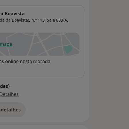
 Da Boavista
 da Boavista), n.º 113, Sala 803-A,
 mapa
re num novo separador
rvas online nesta morada
das)
Detalhes
 detalhes
bre o endereço