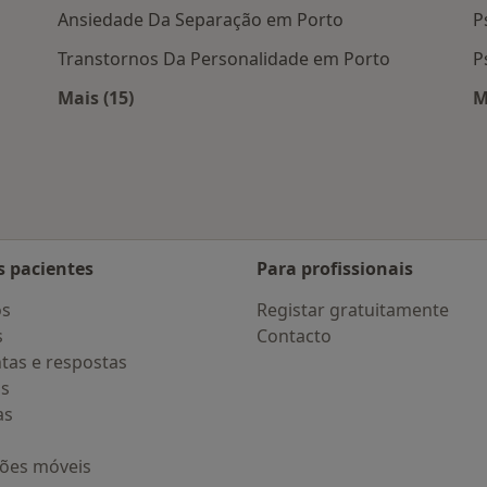
Ansiedade Da Separação em Porto
P
Transtornos Da Personalidade em Porto
P
Mais (15)
M
 Porto
Mais na categoria: Doenças mais tratadas
s pacientes
Para profissionais
os
Registar gratuitamente
s
Contacto
tas e respostas
os
as
ções móveis