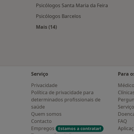
Psicólogos Santa Maria da Feira
Psicólogos Barcelos
Mais (14)
Mais na categoria: Cidades próximas
Serviço
Para o
Privacidade
Médic
Política de privacidade para
Clínica
determinados profissionais de
Pergun
saúde
Serviç
Quem somos
Doenc
Contacto
FAQ
Empregos
Aplica
Estamos a contratar!