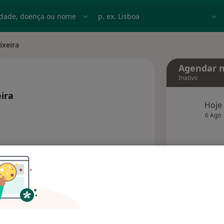
dade, doença ou nome
p. ex. Lisboa
ixeira
Agendar n
Inativo
eira
Hoje
 especializações
6 Ago
agend
Solicite um atendimento
Consultórios
Opiniões