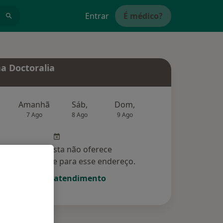
Entrar
É médico?
a Doctoralia
Amanhã
Sáb,
Dom,
Segunda-feira
Ter,
7 Ago
8 Ago
9 Ago
10 Ago
11 Ag
Esse especialista não oferece
amento online para esse endereço.
Solicite um atendimento