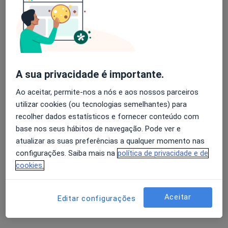
2 opiniões
Consultório Gestus Lisbos AV. Conde Valbom nº18 B Galeria D, Lisboa
•
Mapa
Avaliação dos usuários: 4,6 na Play Store e 4,2 na
Consultório privado
Apple
Esse especialista não oferece agendamento online para esse endereço.
A sua privacidade é importante.
Solicite um atendimento
Ao aceitar, permite-nos a nós e aos nossos parceiros
utilizar cookies (ou tecnologias semelhantes) para
recolher dados estatísticos e fornecer conteúdo com
base nos seus hábitos de navegação. Pode ver e
atualizar as suas preferências a qualquer momento nas
configurações. Saiba mais na
política de privacidade e de
cookies.
Dra. Susana Coutinho
Aceitar
Editar configurações
Ginecologista
2 opiniões