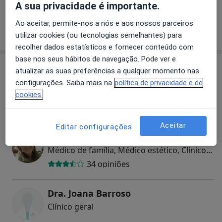
A sua privacidade é importante.
Ao aceitar, permite-nos a nós e aos nossos parceiros
utilizar cookies (ou tecnologias semelhantes) para
Como mostramos os preços?
recolher dados estatísticos e fornecer conteúdo com
base nos seus hábitos de navegação. Pode ver e
Especialistas
Verificar meu plano de sáude
atualizar as suas preferências a qualquer momento nas
configurações. Saiba mais na
política de privacidade e de
Clínico geral
cookies.
Aceitar
Editar configurações
Dra. Maria Teresa Silva
Médico de família, Médico estético, Clínico geral
34 opiniões
Dra. Joana Barroso
Clínico geral