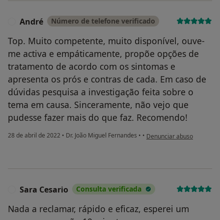
André
Número de telefone verificado
A
Top. Muito competente, muito disponível, ouve-
me activa e empáticamente, propõe opções de
tratamento de acordo com os sintomas e
apresenta os prós e contras de cada. Em caso de
dúvidas pesquisa a investigação feita sobre o
tema em causa. Sinceramente, não vejo que
pudesse fazer mais do que faz. Recomendo!
na opinião do utilizador An
28 de abril de 2022
•
Dr. João Miguel Fernandes
•
•
Denunciar abuso
Sara Cesario
Consulta verificada
S
Nada a reclamar, rápido e eficaz, esperei um