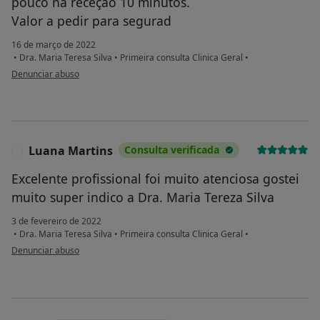
pouco na receção 10 minutos.
Valor a pedir para segurad
16 de março de 2022
•
Dra. Maria Teresa Silva
•
Primeira consulta Clinica Geral
•
na opinião do utilizador Sara Cesario
Denunciar abuso
Luana Martins
Consulta verificada
L
Excelente profissional foi muito atenciosa gostei
muito super indico a Dra. Maria Tereza Silva
3 de fevereiro de 2022
•
Dra. Maria Teresa Silva
•
Primeira consulta Clinica Geral
•
na opinião do utilizador Luana Martins
Denunciar abuso