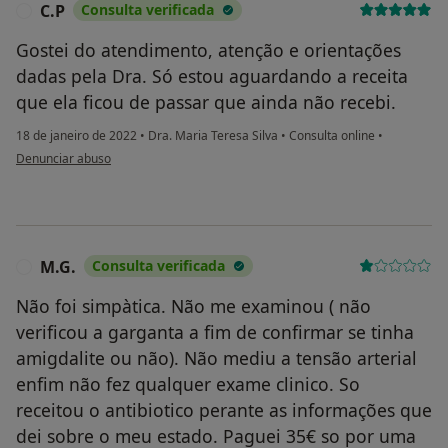
C.P
Consulta verificada
C
Gostei do atendimento, atenção e orientações
dadas pela Dra. Só estou aguardando a receita
que ela ficou de passar que ainda não recebi.
18 de janeiro de 2022
•
Dra. Maria Teresa Silva
•
Consulta online
•
na opinião do utilizador C.P
Denunciar abuso
M.G.
Consulta verificada
M
Não foi simpàtica. Não me examinou ( não
verificou a garganta a fim de confirmar se tinha
amigdalite ou não). Não mediu a tensão arterial
enfim não fez qualquer exame clinico. So
receitou o antibiotico perante as informações que
dei sobre o meu estado. Paguei 35€ so por uma