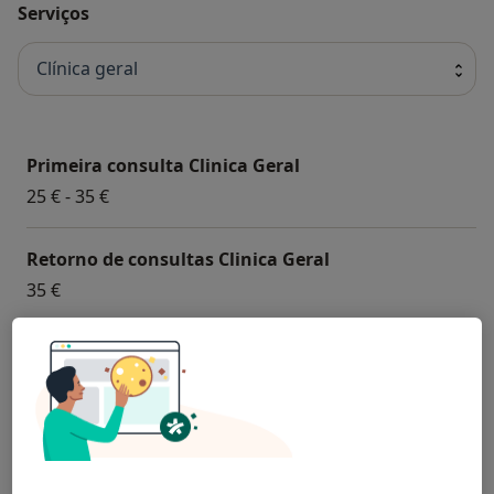
Serviços
Clínica geral
Primeira consulta Clinica Geral
25 € - 35 €
Retorno de consultas Clinica Geral
35 €
Check Up
35 €
Consulta online
35 €