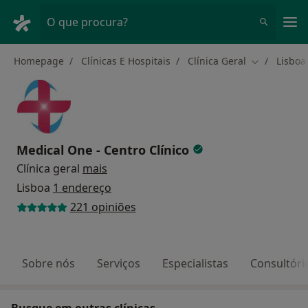
Men
O que procura?
Homepage
Clínicas E Hospitais
Clínica Geral
Lisboa
Mudar de c
Medical One - Centro Clínico
Clínica geral
mais
Lisboa
1 endereço
221 opiniões
Sobre nós
Serviços
Especialistas
Consultóri
Busque em outras clínicas