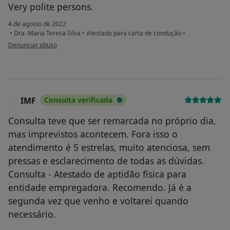
Very polite persons.
4 de agosto de 2022
•
Dra. Maria Teresa Silva
•
Atestado para carta de condução
•
na opinião do utilizador Paciente
Denunciar abuso
IMF
Consulta verificada
I
Consulta teve que ser remarcada no próprio dia,
mas imprevistos acontecem. Fora isso o
atendimento é 5 estrelas, muito atenciosa, sem
pressas e esclarecimento de todas as dúvidas.
Consulta - Atestado de aptidão física para
entidade empregadora. Recomendo. Já é a
segunda vez que venho e voltarei quando
necessário.