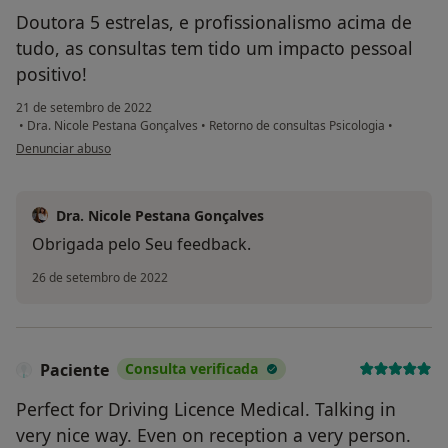
Doutora 5 estrelas, e profissionalismo acima de
tudo, as consultas tem tido um impacto pessoal
positivo!
21 de setembro de 2022
•
Dra. Nicole Pestana Gonçalves
•
Retorno de consultas Psicologia
•
na opinião do utilizador B.P.
Denunciar abuso
Dra. Nicole Pestana Gonçalves
Obrigada pelo Seu feedback.
26 de setembro de 2022
Paciente
Consulta verificada
Perfect for Driving Licence Medical. Talking in
very nice way. Even on reception a very person.