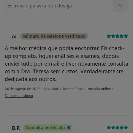
Pesquisar em opiniões
AL
Número de telefone verificado
A
A melhor médica que podia encontrar. Fiz check-
up completo, fiquei análises e exames, depois
enviei tudo por e-mail e tiver novamente consulta
com a Dra. Teresa sem custos. Verdadeiramente
dedicada aos outros.
24 de agosto de 2023
•
Dra. Maria Teresa Silva
•
Consulta online
•
na opinião do utilizador AL
Denunciar abuso
B.P.
Consulta verificada
B