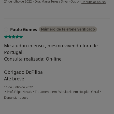
na opinião do utilizado
21 de julho de 2022
•
Dra. Maria Teresa Silva
•
Outro
•
Denunciar abuso
Paulo Gomes
Número de telefone verificado
P
Me ajudou imenso , mesmo vivendo fora de
Portugal.
Consulta realizada: On-line
Obrigado Dr.Filipa
Ate breve
11 de junho de 2022
•
Prof. Filipa Novais
•
Tratamento em Psiquiatria em Hospital Geral
•
na opinião do utilizador Paulo Gomes
Denunciar abuso