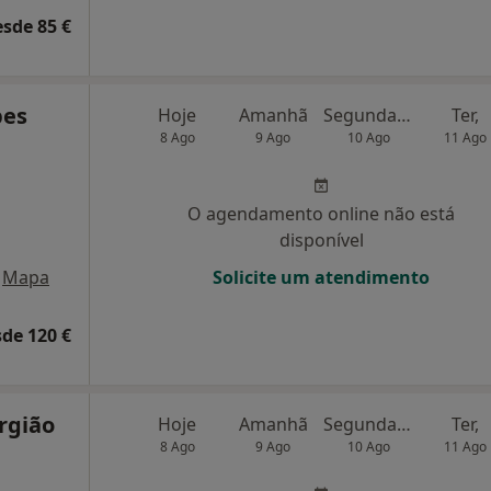
esde 85 €
pes
Hoje
Amanhã
Segunda-feira
Ter,
8 Ago
9 Ago
10 Ago
11 Ago
O agendamento online não está
disponível
Mapa
Solicite um atendimento
de 120 €
rgião
Hoje
Amanhã
Segunda-feira
Ter,
8 Ago
9 Ago
10 Ago
11 Ago