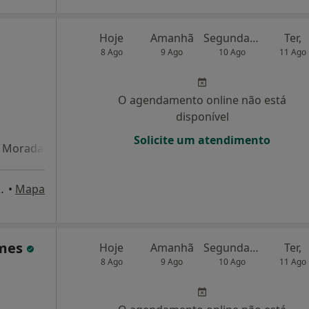
Hoje
Amanhã
Segunda-feira
Ter,
8 Ago
9 Ago
10 Ago
11 Ago
O agendamento online não está
disponível
Solicite um atendimento
Morada 4
to Superior Técnico), Lisboa
•
Mapa
omes
Hoje
Amanhã
Segunda-feira
Ter,
8 Ago
9 Ago
10 Ago
11 Ago