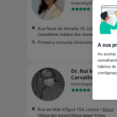
Ginecologista
24 opiniões
Rua Nova do Almada 18, Lisboa
•
Mapa
Consultório médico Dra. Ivone Dias
Primeira consulta Ginecologia - Obstetri
A sua p
Ao aceitar,
semelhante
hábitos de
Dr. Rui Marques 
configuraç
Carvalho
Ginecologista
16 opiniões
Rua da Mãe d'Água 15A, Lisboa
•
Mapa
Clinica dos Arcos/Clinica Aeger Prima