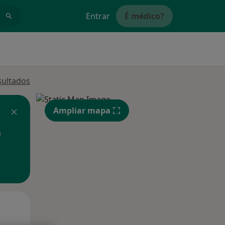
Entrar
É médico?
sultados
Ampliar mapa
Qua
Qui,
Sex,
12 Ago
13 Ago
14 Ago