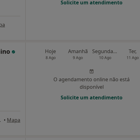
Solicite um atendimento
pa
tino
Hoje
Amanhã
Segunda-feira
Ter,
8 Ago
9 Ago
10 Ago
11 Ago
O agendamento online não está
disponível
Solicite um atendimento
édio, Lisboa
•
Mapa