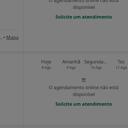
O agendamento online não está
disponível
Solicite um atendimento
 Armadas, 5 B - 1º Dt.º, Almada
•
Mapa
Hoje
Amanhã
Segunda-feira
Ter,
8 Ago
9 Ago
10 Ago
11 Ago
O agendamento online não está
disponível
Solicite um atendimento