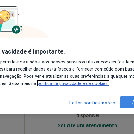
O agendamento online não está
disponível
Solicite um atendimento
cia
110 €
rivacidade é importante.
 permite-nos a nós e aos nossos parceiros utilizar cookies (ou tec
s) para recolher dados estatísticos e fornecer conteúdo com bas
 navegação. Pode ver e atualizar as suas preferências a qualquer 
de
Hoje
Amanhã
Segunda-feira
Ter,
ões. Saiba mais na
política de privacidade e de cookies.
8 Ago
9 Ago
10 Ago
11 Ago
Editar configurações
O agendamento online não está
disponível
Solicite um atendimento