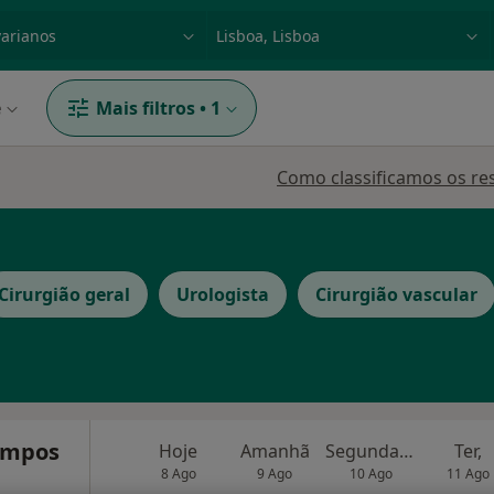
dade, doença ou nome
p. ex. Lisboa
e
Mais filtros
•
1
Como classificamos os re
Cirurgião geral
Urologista
Cirurgião vascular
Campos
Hoje
Amanhã
Segunda-feira
Ter,
8 Ago
9 Ago
10 Ago
11 Ago