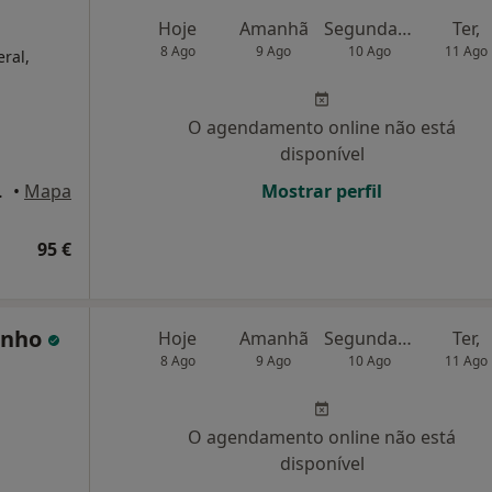
Hoje
Amanhã
Segunda-feira
Ter,
8 Ago
9 Ago
10 Ago
11 Ago
eral,
O agendamento online não está
disponível
édio, Lisboa
•
Mapa
Mostrar perfil
95 €
inho
Hoje
Amanhã
Segunda-feira
Ter,
8 Ago
9 Ago
10 Ago
11 Ago
O agendamento online não está
disponível