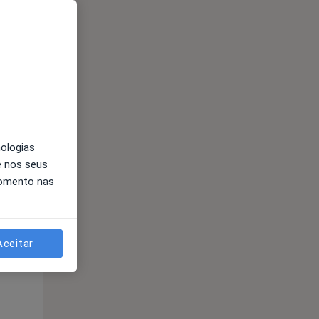
nologias
e nos seus
momento nas
Qua
Qui,
Sex,
12 Ago
13 Ago
14 Ago
Aceitar