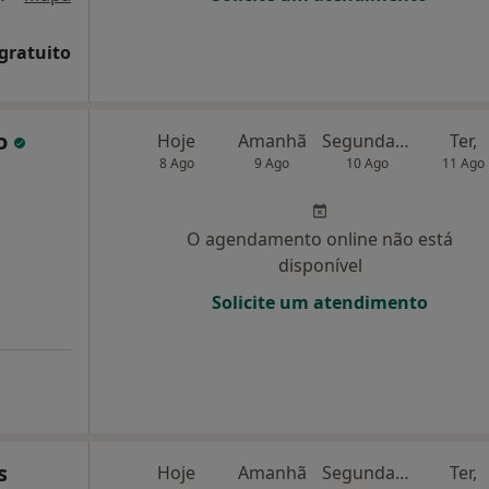
 gratuito
no
Hoje
Amanhã
Segunda-feira
Ter,
8 Ago
9 Ago
10 Ago
11 Ago
O agendamento online não está
disponível
Solicite um atendimento
s
Hoje
Amanhã
Segunda-feira
Ter,