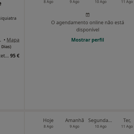
e
8 Ago
9 Ago
10 Ago
11 Ago
siquiatra
O agendamento online não está
disponível
-CHIADO, Lisboa
•
Mapa
Mostrar perfil
 Dias)
Retorno de consultas Ginecologia - Obstetricia
95 €
Hoje
Amanhã
Segunda-feira
Ter,
8 Ago
9 Ago
10 Ago
11 Ago