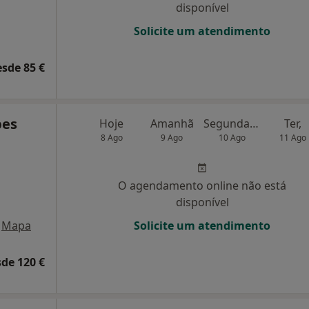
disponível
Solicite um atendimento
esde 85 €
pes
Hoje
Amanhã
Segunda-feira
Ter,
8 Ago
9 Ago
10 Ago
11 Ago
O agendamento online não está
disponível
Mapa
Solicite um atendimento
de 120 €