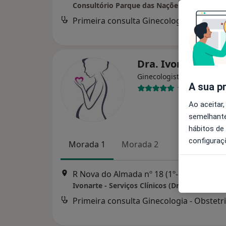
Consultório Parque das Nações (Vila Expo)
Primeira consulta Ginecologia - Obstetri
Dra. Ivone Lopes
Ginecologista
A sua p
155 opiniões
Ao aceitar,
semelhante
hábitos de
configuraç
Morada 1
Morada 2
R Nova do Almada nº 18 (1º-Esq)
Ivonarte - Serviços Clínicos (Drª Ivone Lopes
Primeira consulta Ginecologia - Obstetri