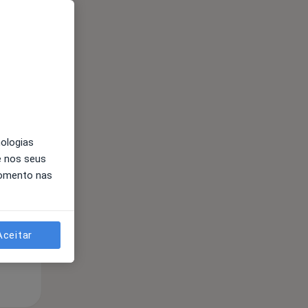
Qua
Qui,
Sex,
12 Ago
13 Ago
14 Ago
nologias
e nos seus
momento nas
Aceitar