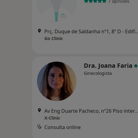
7 opiniões
Prç. Duque de Saldanha nº1, 8º D - Edifício At
Go Clinic
Dra. Joana Faria
Ginecologista
Av Eng Duarte Pacheco, nº26 Piso interm
X-Clinic
Consulta online