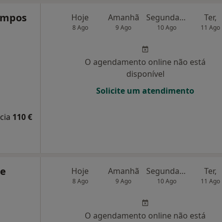
Campos
Hoje
Amanhã
Segunda-feira
Ter,
8 Ago
9 Ago
10 Ago
11 Ago
O agendamento online não está
disponível
Solicite um atendimento
cia
110 €
de
Hoje
Amanhã
Segunda-feira
Ter,
8 Ago
9 Ago
10 Ago
11 Ago
O agendamento online não está