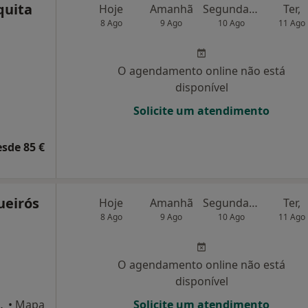
quita
Hoje
Amanhã
Segunda-feira
Ter,
8 Ago
9 Ago
10 Ago
11 Ago
O agendamento online não está
disponível
Solicite um atendimento
esde 85 €
ueirós
Hoje
Amanhã
Segunda-feira
Ter,
8 Ago
9 Ago
10 Ago
11 Ago
O agendamento online não está
disponível
227 Lisboa, Lisboa
•
Mapa
Solicite um atendimento