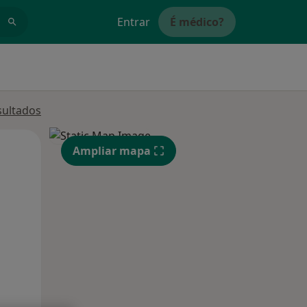
Entrar
É médico?
sultados
Qua
Qui,
Sex,
Ampliar mapa
12 Ago
13 Ago
14 Ago