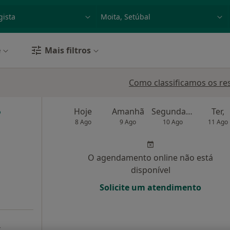
dade, doença ou nome
p. ex. Lisboa
e
Mais filtros
Como classificamos os re
Hoje
Amanhã
Segunda-feira
Ter,
8 Ago
9 Ago
10 Ago
11 Ago
O agendamento online não está
disponível
Solicite um atendimento
a