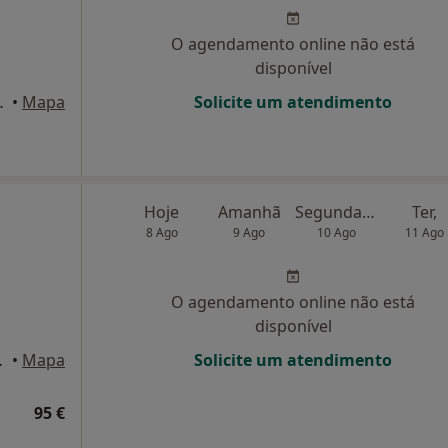
O agendamento online não está
disponível
rium Saldanha, Lisboa
•
Mapa
Solicite um atendimento
Hoje
Amanhã
Segunda-feira
Ter,
8 Ago
9 Ago
10 Ago
11 Ago
O agendamento online não está
disponível
édio, Lisboa
•
Mapa
Solicite um atendimento
95 €