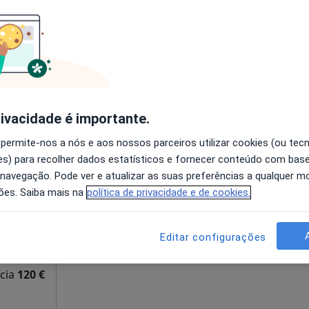
cia
110 €
 Dias
Hoje
Amanhã
Segunda-feira
Ter,
8 Ago
9 Ago
10 Ago
11 Ago
rivacidade é importante.
 permite-nos a nós e aos nossos parceiros utilizar cookies (ou tec
O agendamento online não está
s) para recolher dados estatísticos e fornecer conteúdo com bas
disponível
 navegação. Pode ver e atualizar as suas preferências a qualquer 
Solicite um atendimento
ões. Saiba mais na
política de privacidade e de cookies.
-CHIADO, Lisboa
•
Mapa
Editar configurações
 Dias)
cia
120 €