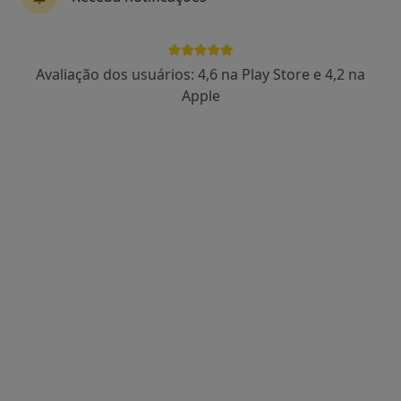
Dra. Liliana De Campos Gomes
Avaliação dos usuários: 4,6 na Play Store e 4,2 na
Ginecologista
Apple
24 opiniões
Rua Nova do Almada 18, Lisboa
•
Mapa
Consultório médico Dra. Ivone Dias
Primeira consulta Ginecologia - Obstetricia
110 €
Esse especialista não oferece agendamento online para esse endereço.
Solicite um atendimento