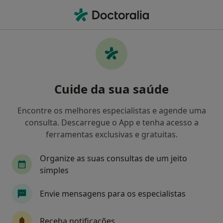
Men
Mioma • Lisboa, Lisboa
Filters
• 1
Mapa
Mioma, Lisboa
Cuide da sua saúde
Como classificamos os resultados
Encontre os melhores especialistas e agende uma
consulta. Descarregue o App e tenha acesso a
Qual é a especialização que procura?
ferramentas exclusivas e gratuitas.
Ginecologista
Cardiologista
Cirurgião ger
Organize as suas consultas de um jeito
simples
Envie mensagens para os especialistas
Receba notificações