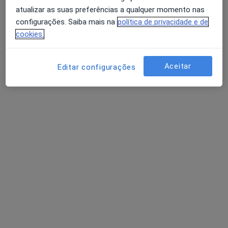
atualizar as suas preferências a qualquer momento nas
configurações. Saiba mais na
política de privacidade e de
Dr. Fernando Cirurgião
cookies.
Ginecologista
27 opiniões
Aceitar
Editar configurações
Rua Rebelo da Silva, 20, Linda A Velha
•
Mapa
Consultório privado
Primeira consulta Ginecologia - Obstetricia
desde 80 €
Esse especialista não oferece agendamento online para esse endereço.
Solicite um atendimento