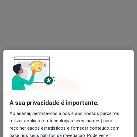
Dr. Rui Marques de Carvalho
Ginecologista
16 opiniões
Rua da Mãe d'Água 15A, Lisboa
•
Mapa
Clinica dos Arcos/Clinica Aeger Prima
Consulta online
desde 85 €
Esse especialista não oferece agendamento online para esse endereço.
Solicite um atendimento
A sua privacidade é importante.
Ao aceitar, permite-nos a nós e aos nossos parceiros
utilizar cookies (ou tecnologias semelhantes) para
recolher dados estatísticos e fornecer conteúdo com
base nos seus hábitos de navegação. Pode ver e