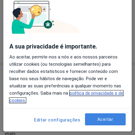
O que está procurando?
Otorrino
Psiquiatra
Psicólogo
Cardiologista
Dermatologista
Urologista
A sua privacidade é importante.
Pesquisar outra especialidade
Ao aceitar, permite-nos a nós e aos nossos parceiros
utilizar cookies (ou tecnologias semelhantes) para
recolher dados estatísticos e fornecer conteúdo com
Sobre nós
base nos seus hábitos de navegação. Pode ver e
Procuramos excelência no nosso atendimento.
atualizar as suas preferências a qualquer momento nas
configurações. Saiba mais na
política de privacidade e de
Somos uma clínica de médicos especialistas, localizada
cookies.
num local de fácil acessibilidade, em Lisboa. O que nos
diferencia é a busca pela prestação de cuidados de
saúde de forma tranquila, confortável e personalizada,
Aceitar
Editar configurações
que só as pequenas instituições podem providenciar.
Quem somos
mais