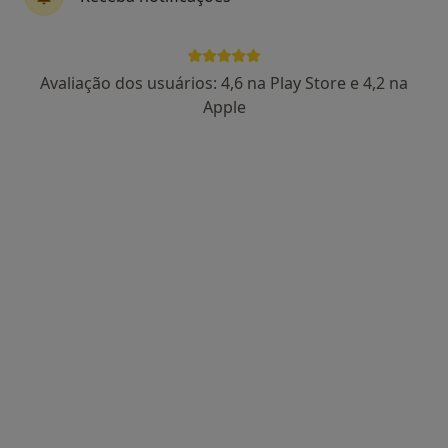
155 opiniões
Morada 1
Morada 2
Avaliação dos usuários: 4,6 na Play Store e 4,2 na
Apple
R Nova do Almada nº 18 (1º-Esq)-CHIADO, Lisboa
•
Mapa
Ivonarte - Serviços Clínicos (Drª Ivone Lopes Dias)
Primeira consulta Ginecologia - Obstetricia
120 €
Esse especialista não oferece agendamento online para esse endereço.
Solicite um atendimento