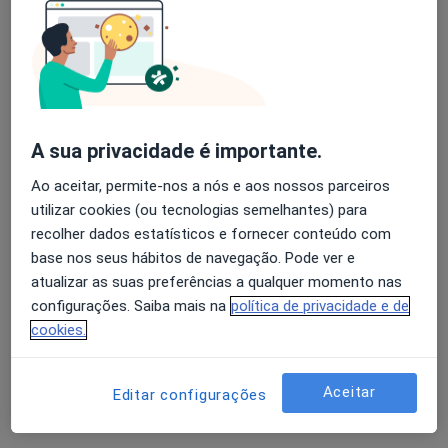
Ivonarte - Serviços Clínicos (Drª Ivone
Lopes Dias)
Ginecologista, Pediatra, Psiquiatra
131 opiniões
R Nova do Almada nº 18 (1º-Esq)-CHIADO, Lisboa
•
Mapa
Ivonarte - Serviços Clínicos (Drª Ivone Lopes Dias)
A sua privacidade é importante.
Retorno de consultas Ginecologia - Obstetricia
95 €
Ao aceitar, permite-nos a nós e aos nossos parceiros
Mostrar mais serviços
utilizar cookies (ou tecnologias semelhantes) para
recolher dados estatísticos e fornecer conteúdo com
base nos seus hábitos de navegação. Pode ver e
atualizar as suas preferências a qualquer momento nas
Dra. Ivone Lopes
Dias
configurações. Saiba mais na
política de privacidade e de
Ginecologista
cookies.
Nenhum profissional neste centro médico tem consultas disponíveis
Aceitar
Editar configurações
Mostrar perfil