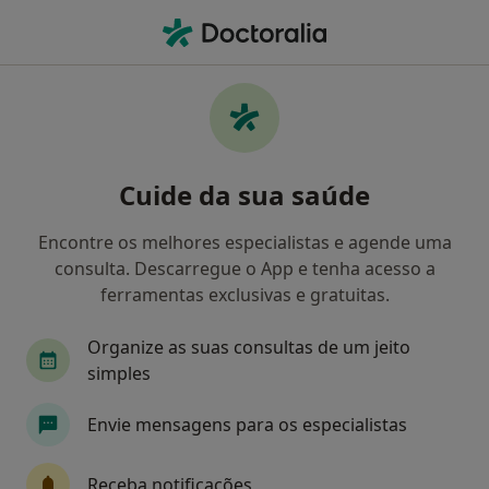
Men
Ginecologista • Barreiro, Setúbal
Filters
Mapa
Ginecologistas em Barreiro
Cuide da sua saúde
Como classificamos os resultados
Encontre os melhores especialistas e agende uma
consulta. Descarregue o App e tenha acesso a
ferramentas exclusivas e gratuitas.
Organize as suas consultas de um jeito
simples
Envie mensagens para os especialistas
Dra. Ivone Lopes Dias
Ginecologista
Receba notificações