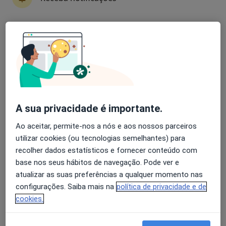
10 opiniões
Rua Xavier de Araújo 8E, Lisboa
•
Mapa
Avaliação dos usuários: 4,6 na Play Store e 4,2 na
Consultório privado
Apple
Ecografia 4D
desde 85 €
Esse especialista não oferece agendamento online para esse endereço.
Solicite um atendimento
A sua privacidade é importante.
Ao aceitar, permite-nos a nós e aos nossos parceiros
utilizar cookies (ou tecnologias semelhantes) para
recolher dados estatísticos e fornecer conteúdo com
base nos seus hábitos de navegação. Pode ver e
atualizar as suas preferências a qualquer momento nas
configurações. Saiba mais na
política de privacidade e de
cookies.
Dra. Marcela Forjaz
Ginecologista