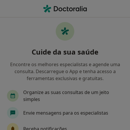
Men
Ginecologista • Lisboa, Lisboa
Filters
• 1
Mapa
Ginecologistas recomendados de Saúde
Cuide da sua saúde
Prime em Lisboa
Como classificamos os resultados
Encontre os melhores especialistas e agende uma
consulta. Descarregue o App e tenha acesso a
ferramentas exclusivas e gratuitas.
Organize as suas consultas de um jeito
simples
Envie mensagens para os especialistas
Dr. Pedro Dá Mesquita Faustino
Receba notificações
Ginecologista