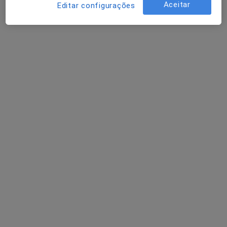
Aceitar
Editar configurações
2 opiniões
Av. Hospitais Civis de Lisboa, 8, Amadora
•
Mapa
Clisa - Clínica de St.º António
Esse especialista não oferece agendamento online para esse endereço.
Solicite um atendimento
Dra. Maria Paula Ventura
Ginecologista
2 opiniões