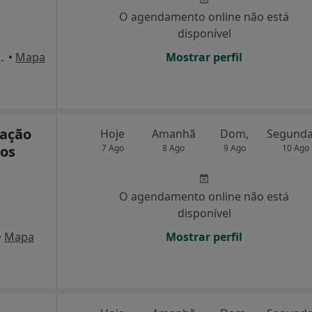
O agendamento online não está
disponível
to Superior Técnico), Lisboa
•
Mapa
Mostrar perfil
tação
Hoje
Amanhã
Dom,
cos
7 Ago
8 Ago
9 Ago
10 Ago
O agendamento online não está
disponível
•
Mapa
Mostrar perfil