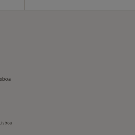
isboa
nadas em Lisboa
Lisboa
r de cidade