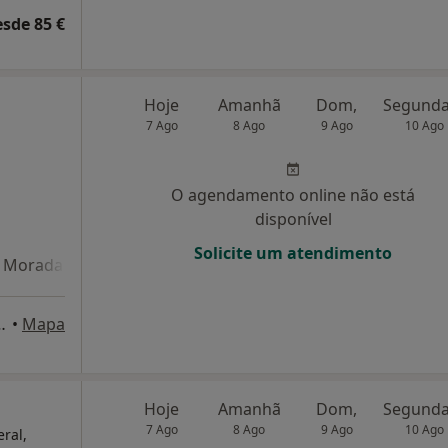
esde 85 €
Hoje
Amanhã
Dom,
7 Ago
8 Ago
9 Ago
10 Ago
O agendamento online não está
disponível
Solicite um atendimento
Morada 4
to Superior Técnico), Lisboa
•
Mapa
Hoje
Amanhã
Dom,
7 Ago
8 Ago
9 Ago
10 Ago
eral,