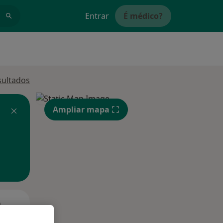
Entrar
É médico?
sultados
Ampliar mapa
Segunda-feira
Ter,
Qua
Qui,
11 Ago
12 Ago
13 Ago