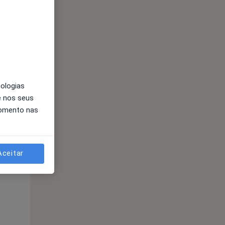
nologias
e nos seus
momento nas
Segunda-feira
Ter,
Qua
Qui,
11 Ago
12 Ago
13 Ago
Aceitar