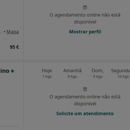
O agendamento online não está
disponível
édio, Lisboa
•
Mapa
Mostrar perfil
95 €
tino
Hoje
Amanhã
Dom,
7 Ago
8 Ago
9 Ago
10 Ago
O agendamento online não está
disponível
Solicite um atendimento