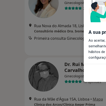
Ginecologista
24 opiniões
Rua Nova do Almada 18, Lisboa
•
Mapa
Consultório médico Dra. Ivone Dias
A sua p
Primeira consulta Ginecologia - Obstetri
Ao aceitar,
semelhante
hábitos de
configuraç
Dr. Rui Marques 
Carvalho
Ginecologista
16 opiniões
Rua da Mãe d'Água 15A, Lisboa
•
Mapa
Clinica dos Arcos/Clinica Aeger Prima