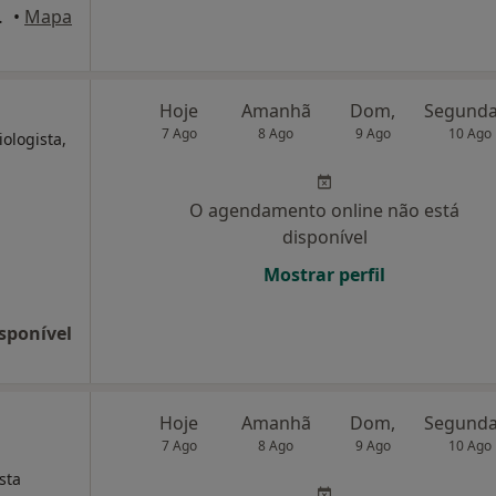
édio, Lisboa
•
Mapa
Hoje
Amanhã
Dom,
7 Ago
8 Ago
9 Ago
10 Ago
ologista,
O agendamento online não está
disponível
Mostrar perfil
sponível
e
Hoje
Amanhã
Dom,
7 Ago
8 Ago
9 Ago
10 Ago
sta