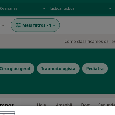
dade, doença ou nome
p. ex. Lisboa
e
Mais filtros
•
1
Como classificamos os re
Cirurgião geral
Traumatologista
Pediatra
Campos
Hoje
Amanhã
Dom,
7 Ago
8 Ago
9 Ago
10 Ago