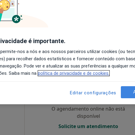
O agendamento online não está
disponível
Solicite um atendimento
rivacidade é importante.
cia
110 €
 permite-nos a nós e aos nossos parceiros utilizar cookies (ou tec
s) para recolher dados estatísticos e fornecer conteúdo com bas
 navegação. Pode ver e atualizar as suas preferências a qualquer 
ões. Saiba mais na
política de privacidade e de cookies.
de
Hoje
Amanhã
Dom,
7 Ago
8 Ago
9 Ago
10 Ago
Editar configurações
O agendamento online não está
disponível
Solicite um atendimento