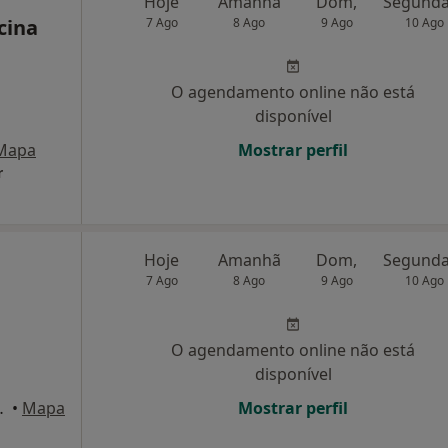
Hoje
Amanhã
Dom,
cina
7 Ago
8 Ago
9 Ago
10 Ago
O agendamento online não está
disponível
Mapa
Mostrar perfil
r
Hoje
Amanhã
Dom,
7 Ago
8 Ago
9 Ago
10 Ago
O agendamento online não está
disponível
1º B, Odivelas
•
Mapa
Mostrar perfil