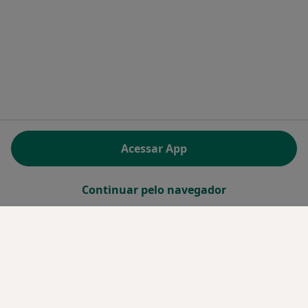
Acessar App
Continuar pelo navegador
Serviço
Privacidade
Política de privacidade para determinados
profissionais de saúde
Quem somos