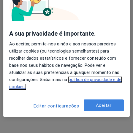
O que está procurando?
Cardiologista
Cirurgião
Avaliação dos usuários: 4,6 na Play Store e 4,2 na
Apple
A sua privacidade é importante.
Dermatologista
Fisioterapeuta
Ao aceitar, permite-nos a nós e aos nossos parceiros
Neurologista
Otorrino
utilizar cookies (ou tecnologias semelhantes) para
recolher dados estatísticos e fornecer conteúdo com
Pediatra
Psiquiatra
base nos seus hábitos de navegação. Pode ver e
atualizar as suas preferências a qualquer momento nas
Pesquisar outra especialidade
configurações. Saiba mais na
política de privacidade e de
cookies.
Sobre nós
We speak 3 languages (English, Portuguese & Russian)
Aceitar
Editar configurações
and more. Same day appointments.
Quick, easy and quality solution to any health problem
of every person. At the very right moment and not a