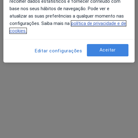
recolher dados estatísticos e fornecer conteúdo com
base nos seus hábitos de navegação. Pode ver e
atualizar as suas preferências a qualquer momento nas
configurações. Saiba mais na
política de privacidade e de
cookies.
Dr. Rui Marques de Carvalho
Aceitar
Ginecologista
Editar configurações
16 opiniões
Rua da Mãe d'Água 15A, Lisboa
•
Mapa
Clinica dos Arcos/Clinica Aeger Prima
Consulta online
desde 85 €
Esse especialista não oferece agendamento online para esse endereço.
Solicite um atendimento