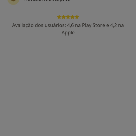
Dra. Ivone Lopes Dias
Avaliação dos usuários: 4,6 na Play Store e 4,2 na
Ginecologista
Apple
155 opiniões
Morada 1
Morada 2
R Nova do Almada nº 18 (1º-Esq)-CHIADO, Lisboa
•
Mapa
Ivonarte - Serviços Clínicos (Drª Ivone Lopes Dias)
Primeira consulta Ginecologia - Obstetricia
120 €
Esse especialista não oferece agendamento online para esse endereço.
Solicite um atendimento