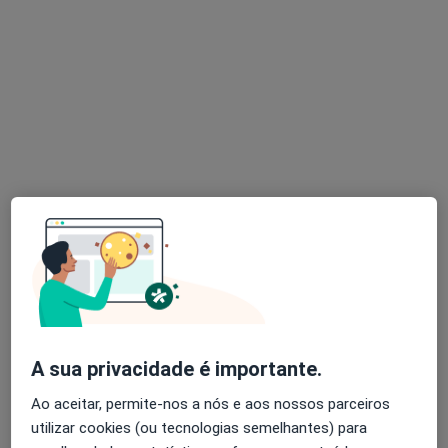
Dra. Liliana De Campos Gomes
Ginecologista
24 opiniões
Rua Nova do Almada 18, Lisboa
•
Mapa
Consultório médico Dra. Ivone Dias
Primeira consulta Ginecologia - Obstetricia
110 €
Esse especialista não oferece agendamento online para esse endereço.
Solicite um atendimento
A sua privacidade é importante.
Ao aceitar, permite-nos a nós e aos nossos parceiros
utilizar cookies (ou tecnologias semelhantes) para