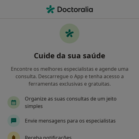
Men
Dispareunia • Lisboa, Lisboa
Filters
• 1
Mapa
Dispareunia, Lisboa
Cuide da sua saúde
Como classificamos os resultados
Encontre os melhores especialistas e agende uma
consulta. Descarregue o App e tenha acesso a
Qual é a especialização que procura?
ferramentas exclusivas e gratuitas.
Ginecologista
Pediatra
Cardiologista
Organize as suas consultas de um jeito
simples
Envie mensagens para os especialistas
Receba notificações