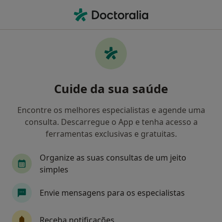
Men
Transtornos Sexuais E Da Identidade Sexual • Barcelos, Braga
Filters
• 1
Mapa
Transtornos Sexuais e da Identidade Sexual,
Cuide da sua saúde
Barcelos
Como classificamos os resultados
Encontre os melhores especialistas e agende uma
consulta. Descarregue o App e tenha acesso a
ferramentas exclusivas e gratuitas.
Qual é a especialização que procura?
Organize as suas consultas de um jeito
Psicólogo
Dentista
Nutricionista
Pod
simples
Envie mensagens para os especialistas
Receba notificações