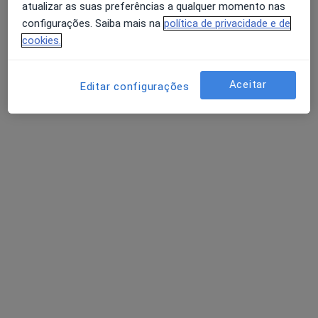
atualizar as suas preferências a qualquer momento nas
configurações. Saiba mais na
política de privacidade e de
cookies.
Paula Morais
Psicólogo
Aceitar
Editar configurações
1 opinião
Avenida de S. Bras, N 70 Vila Cova, Barcelos
•
Mapa
Consultório de Psicologia - Dr.ª Paula Morais
Primeira consulta Psicologia
40 €
Esse especialista não oferece agendamento online para esse endereço.
Solicite um atendimento