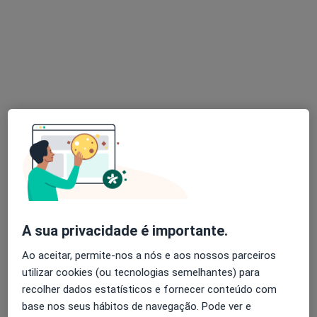
Dr. Paulo Nóvoa
Psicólogo
5 opiniões
Centro Comercial da Estação, Loja 10 - Largo da Estação, Braga
•
Mapa
CEPSI - Centro de Psicologia e Pedagogia de Braga
Primeira consulta Psicologia
Preço não disponível
Esse especialista não oferece agendamento online para esse endereço.
Solicite um atendimento
A sua privacidade é importante.
Ao aceitar, permite-nos a nós e aos nossos parceiros
utilizar cookies (ou tecnologias semelhantes) para
recolher dados estatísticos e fornecer conteúdo com
base nos seus hábitos de navegação. Pode ver e