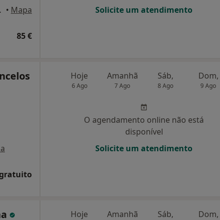
eiro, Aveiro
•
Mapa
Solicite um atendimento
85 €
ncelos
Hoje
Amanhã
Sáb,
Dom,
6 Ago
7 Ago
8 Ago
9 Ago
O agendamento online não está
disponível
a
Solicite um atendimento
 gratuito
ha
Hoje
Amanhã
Sáb,
Dom,