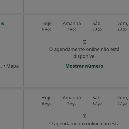
a
Hoje
Amanhã
Sáb,
Dom,
6 Ago
7 Ago
8 Ago
9 Ago
O agendamento online não está
disponível
o, n.º18, 5º, Sala PQ, Aveiro
•
Mapa
Mostrar número
Hoje
Amanhã
Sáb,
Dom,
6 Ago
7 Ago
8 Ago
9 Ago
O agendamento online não está