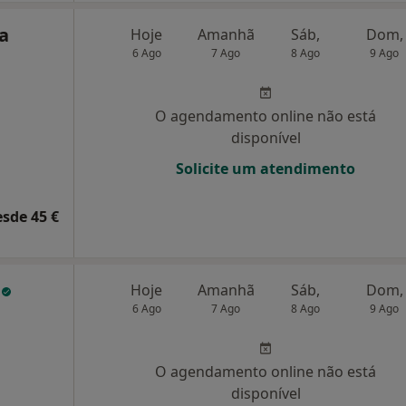
na
Hoje
Amanhã
Sáb,
Dom,
6 Ago
7 Ago
8 Ago
9 Ago
O agendamento online não está
disponível
Solicite um atendimento
esde 45 €
o
Hoje
Amanhã
Sáb,
Dom,
6 Ago
7 Ago
8 Ago
9 Ago
O agendamento online não está
disponível