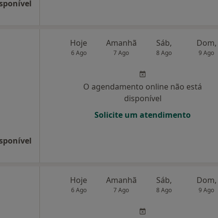
sponível
Hoje
Amanhã
Sáb,
Dom,
6 Ago
7 Ago
8 Ago
9 Ago
O agendamento online não está
disponível
Solicite um atendimento
sponível
Hoje
Amanhã
Sáb,
Dom,
6 Ago
7 Ago
8 Ago
9 Ago