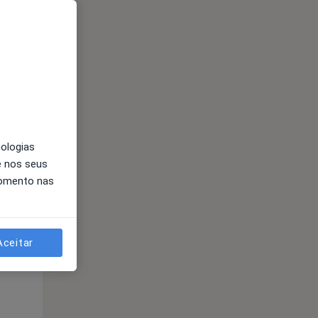
nologias
Segunda-feira
Ter,
Qua
e nos seus
10 Ago
11 Ago
12 Ago
momento nas
Aceitar