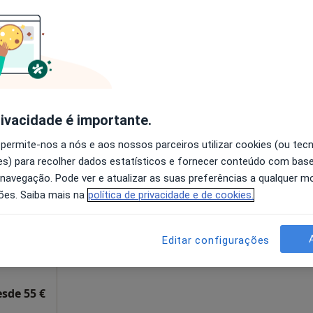
disponível
Mapa
Solicite um atendimento
esde 60 €
rivacidade é importante.
 permite-nos a nós e aos nossos parceiros utilizar cookies (ou tec
ira
Hoje
Amanhã
Sáb,
Dom,
s) para recolher dados estatísticos e fornecer conteúdo com bas
6 Ago
7 Ago
8 Ago
9 Ago
 navegação. Pode ver e atualizar as suas preferências a qualquer 
ões. Saiba mais na
política de privacidade e de cookies.
O agendamento online não está
disponível
Editar configurações
apa
Solicite um atendimento
esde 55 €