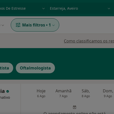
dade, doença ou nome
p. ex. Lisboa
e
Mais filtros
•
1
Como classificamos os re
tista
Oftalmologista
eia
Hoje
Amanhã
Sáb,
Dom,
6 Ago
7 Ago
8 Ago
9 Ago
nativo
O agendamento online não está