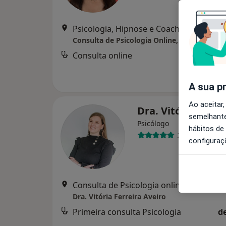
Psicologia, Hipnose e Coaching, Aveiro
•
Consulta de Psicologia Online, Aveiro
Consulta online
d
A sua p
Ao aceitar,
Dra. Vitória Ferre
semelhante
Psicólogo
hábitos de
27 opiniões
configuraç
Consulta de Psicologia online, Aveiro
•
M
Dra. Vitória Ferreira Aveiro
Primeira consulta Psicologia
d