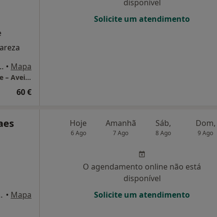
disponível
Solicite um atendimento
e
lareza
ourenço Peixinho 350, Aveiro
•
Mapa
LUMA Psicologia Clínica | Consultório Online – Aveiro
60 €
aes
Hoje
Amanhã
Sáb,
Dom,
6 Ago
7 Ago
8 Ago
9 Ago
O agendamento online não está
disponível
 1º, Oliveira de Azeméis
•
Mapa
Solicite um atendimento