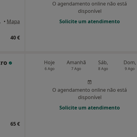
O agendamento online não está
disponível
veiro, Aveiro
•
Mapa
Solicite um atendimento
40 €
tro
Hoje
Amanhã
Sáb,
Dom,
6 Ago
7 Ago
8 Ago
9 Ago
O agendamento online não está
disponível
Solicite um atendimento
65 €