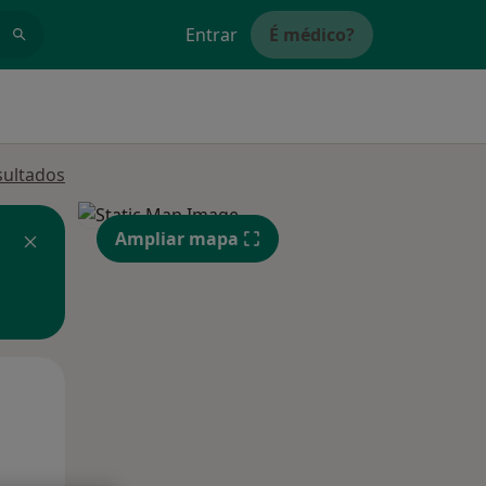
Entrar
É médico?
sultados
Ampliar mapa
Segunda-feira
Ter,
Qua
10 Ago
11 Ago
12 Ago