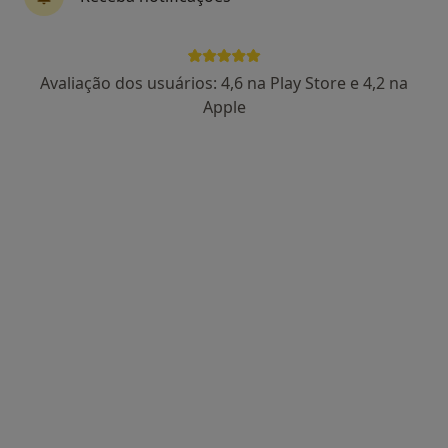
Dra. Sandra Correia
Avaliação dos usuários: 4,6 na Play Store e 4,2 na
Psicólogo, Terapeuta alternativo
Apple
44 opiniões
Psicologia, Hipnose e Coaching, Aveiro
•
Mapa
Consulta de Psicologia Online, Aveiro
Consulta online
desde 60 €
Esse especialista não oferece agendamento online para esse endereço.
Solicite um atendimento