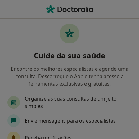
Men
Ataque De Pânico • Estarreja, Aveiro
Filters
• 1
Mapa
Ataque de pânico, Estarreja
Cuide da sua saúde
Como classificamos os resultados
Encontre os melhores especialistas e agende uma
consulta. Descarregue o App e tenha acesso a
Qual é a especialização que procura?
ferramentas exclusivas e gratuitas.
Psicólogo
Organize as suas consultas de um jeito
simples
Envie mensagens para os especialistas
Receba notificações