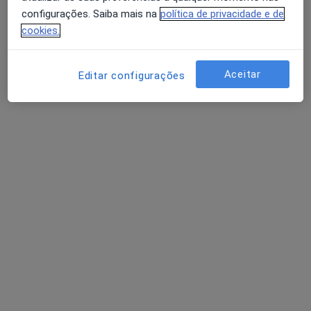
configurações. Saiba mais na
política de privacidade e de
cookies.
Dra. Mariana Correia
Psicólogo
Aceitar
Editar configurações
10 opiniões
Aveiro, Aveiro
•
Mapa
Consultório de Psicologia Online - Mariana Correia - Aveiro
Consulta online
desde 40 €
Esse especialista não oferece agendamento online para esse endereço.
Solicite um atendimento