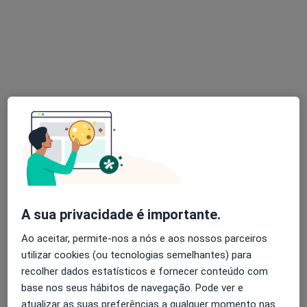
Dra. Carolina Cornara
Psicólogo
8 opiniões
Aveiro
•
Mapa
Consultório de Psicologia Online - Psicóloga Carolina Cornara
Consulta online
40 €
Esse especialista não oferece agendamento online para esse endereço.
Solicite um atendimento
A sua privacidade é importante.
Ao aceitar, permite-nos a nós e aos nossos parceiros
utilizar cookies (ou tecnologias semelhantes) para
recolher dados estatísticos e fornecer conteúdo com
base nos seus hábitos de navegação. Pode ver e
atualizar as suas preferências a qualquer momento nas