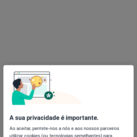
Dra. Natacha Coelho
Psiquiatra
22 opiniões
Consulta Online de Psiquiatria, Aveiro
•
Mapa
Dra Natacha Coelho
Consulta psiquiatrica
80 €
Esse especialista não oferece agendamento online para esse endereço.
Solicite um atendimento
A sua privacidade é importante.
Ao aceitar, permite-nos a nós e aos nossos parceiros
utilizar cookies (ou tecnologias semelhantes) para