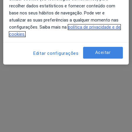
recolher dados estatísticos e fornecer conteúdo com
base nos seus hábitos de navegação. Pode ver e
Luísa Moura
atualizar as suas preferências a qualquer momento nas
Psicólogo
configurações. Saiba mais na
política de privacidade e de
3 opiniões
cookies.
Autoestima, maternidade e expatriação
Mestre em Psicologia Clínica e da Saúde
Aceitar
Editar configurações
Pacientes destacam a minha escuta e clareza
Avenida Doutor Lourenço Peixinho 350, Aveiro
•
Mapa
LUMA Psicologia Clínica | Consultório Online – Aveiro
Consulta de Psicologia Clínica
60 €
Esse especialista não oferece agendamento online para esse endereço.
Solicite um atendimento