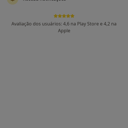
Dra. Sandra Correia
Avaliação dos usuários: 4,6 na Play Store e 4,2 na
Psicólogo, Terapeuta alternativo
Apple
44 opiniões
Psicologia, Hipnose e Coaching, Aveiro
•
Mapa
Consulta de Psicologia Online, Aveiro
Consulta online
desde 60 €
Esse especialista não oferece agendamento online para esse endereço.
Solicite um atendimento