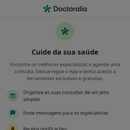
Men
Depressão Pós-Parto • Estarreja, Aveiro
Filters
• 1
Mapa
Depressão Pós-Parto, Estarreja
Cuide da sua saúde
Como classificamos os resultados
Encontre os melhores especialistas e agende uma
consulta. Descarregue o App e tenha acesso a
Qual é a especialização que procura?
ferramentas exclusivas e gratuitas.
Psicólogo
Organize as suas consultas de um jeito
simples
Envie mensagens para os especialistas
Receba notificações