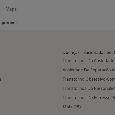
querdo, Cantanhede
•
Mapa
sponível
Doenças relacionadas em
Transtornos Da Ansiedad
Ansiedade Da Separação 
z
Transtorno Obsessivo-Co
Transtornos Da Personali
Transtornos De Estresse 
Mais (15)
s Cantanhede
Mais na categoria: 