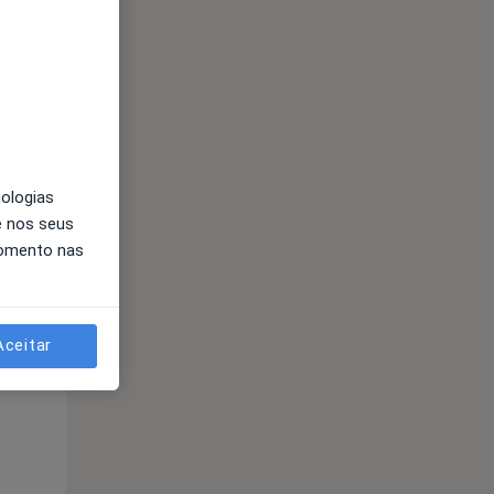
nologias
e nos seus
momento nas
Segunda-feira
Ter,
Qua
Qui,
11 Ago
12 Ago
13 Ago
Aceitar