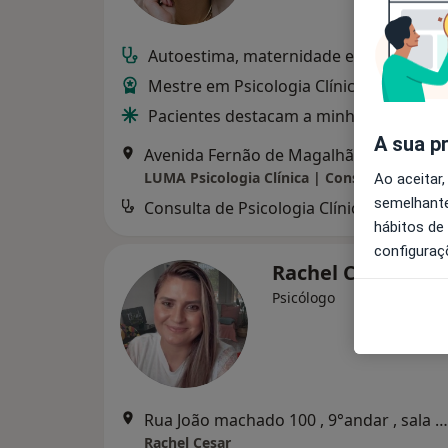
Autoestima, maternidade e expatriação
Mestre em Psicologia Clínica e da Saúd
Pacientes destacam a minha escuta e c
A sua p
Avenida Fernão de Magalhães 600, Coimbra
Ao aceitar,
semelhante
Consulta de Psicologia Clínica
hábitos de
configuraç
Rachel Cesar
Psicólogo
Rua João machado 100 , 9°andar , sala 904, Coimbra
Rachel Cesar