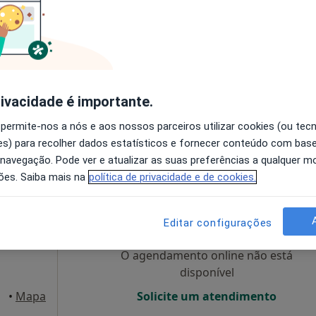
disponível
Solicite um atendimento
e
lareza
rivacidade é importante.
•
Mapa
LUMA Psicologia Clínica | Consultório Online – Coimbra
 permite-nos a nós e aos nossos parceiros utilizar cookies (ou tec
s) para recolher dados estatísticos e fornecer conteúdo com bas
60 €
 navegação. Pode ver e atualizar as suas preferências a qualquer 
ões. Saiba mais na
política de privacidade e de cookies.
Hoje
Amanhã
Dom,
7 Ago
8 Ago
9 Ago
10 Ago
Editar configurações
O agendamento online não está
disponível
•
Mapa
Solicite um atendimento