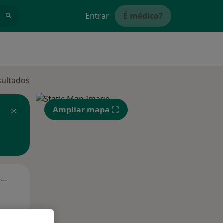
Entrar
É médico?
sultados
Ampliar mapa
Segunda-feira
Ter,
Qua
Qui,
11 Ago
12 Ago
13 Ago