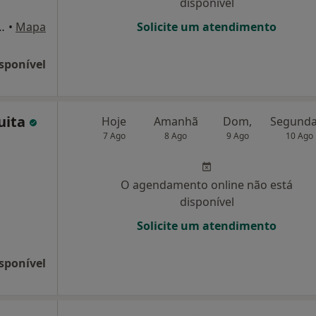
disponível
arazede mealhada, Cantanhede
•
Mapa
Solicite um atendimento
sponível
uita
Hoje
Amanhã
Dom,
7 Ago
8 Ago
9 Ago
10 Ago
O agendamento online não está
disponível
Solicite um atendimento
sponível