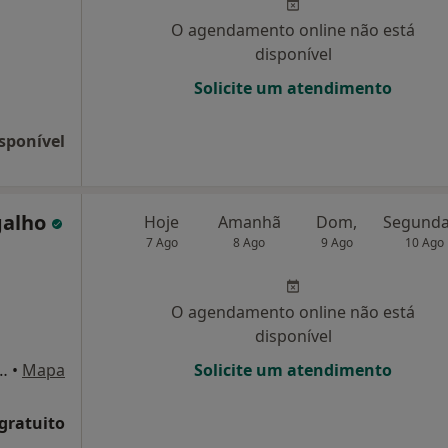
O agendamento online não está
disponível
Solicite um atendimento
sponível
galho
Hoje
Amanhã
Dom,
7 Ago
8 Ago
9 Ago
10 Ago
O agendamento online não está
disponível
, Lugar do Freixial Cantanhede, Cantanhede
•
Mapa
Solicite um atendimento
 gratuito