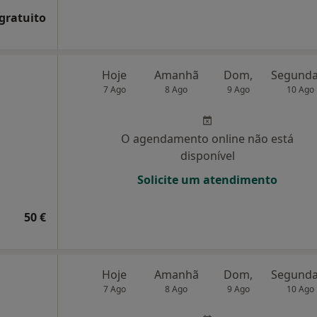
 gratuito
Hoje
Amanhã
Dom,
7 Ago
8 Ago
9 Ago
10 Ago
O agendamento online não está
disponível
Solicite um atendimento
50 €
Hoje
Amanhã
Dom,
7 Ago
8 Ago
9 Ago
10 Ago