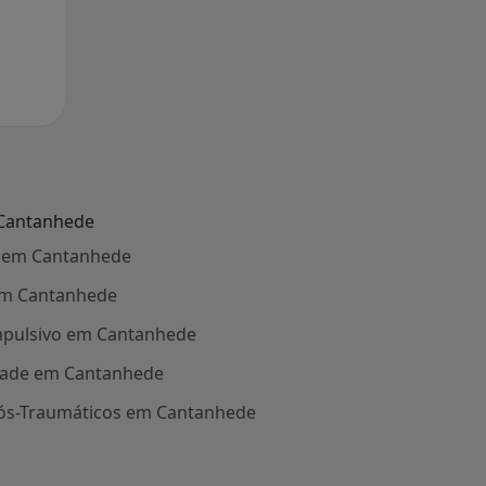
 Cantanhede
e em Cantanhede
em Cantanhede
mpulsivo em Cantanhede
dade em Cantanhede
Pós-Traumáticos em Cantanhede
Doenças relacionadas em Cantanhede