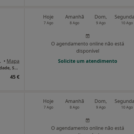
Hoje
Amanhã
Dom,
7 Ago
8 Ago
9 Ago
10 Ago
O agendamento online não está
disponível
 U, R/C, Coimbra
•
Mapa
Solicite um atendimento
Little Humans - Centro de Apoio à Parentalidade, Saúde Materno-Infantil e Baby SPA
45 €
Hoje
Amanhã
Dom,
7 Ago
8 Ago
9 Ago
10 Ago
O agendamento online não está