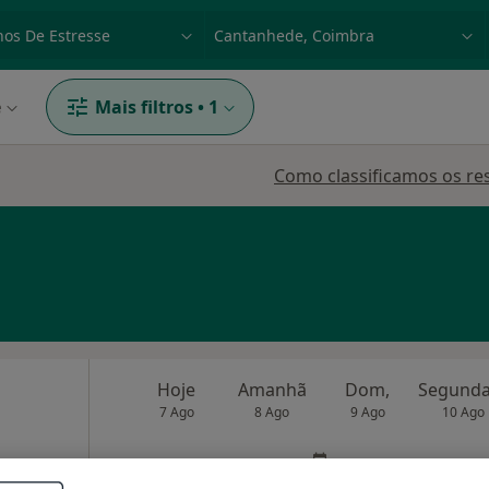
dade, doença ou nome
p. ex. Lisboa
e
Mais filtros
•
1
Como classificamos os re
Hoje
Amanhã
Dom,
7 Ago
8 Ago
9 Ago
10 Ago
O agendamento online não está