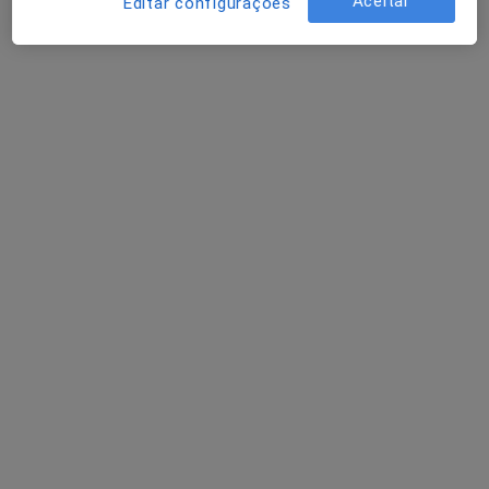
Aceitar
Editar configurações
Dr. Victor Guimaraes Azevedo
Psicólogo
4 opiniões
Morada 1
Morada 2
Av. Primeiro de Maio, Edifício Mirante, Loja T, 1º Andar, Amarante
•
Mapa
Consultório da Mente - Dr. Victor Guimarães Azevedo
Primeira consulta Psicologia
Preço não disponível
Esse especialista não oferece agendamento online para esse endereço.
Solicite um atendimento