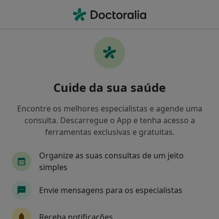
Men
Transtornos Da Ansiedade • Penafiel, Porto
Filters
• 1
Mapa
Transtornos Da Ansiedade, Penafiel
Cuide da sua saúde
Como classificamos os resultados
Encontre os melhores especialistas e agende uma
consulta. Descarregue o App e tenha acesso a
Qual é a especialização que procura?
ferramentas exclusivas e gratuitas.
Psicólogo
Psiquiatra
Cirurgião geral
Organize as suas consultas de um jeito
simples
Envie mensagens para os especialistas
Receba notificações