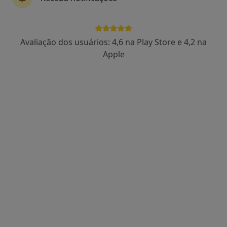
Dra. Sara Paiva
Avaliação dos usuários: 4,6 na Play Store e 4,2 na
Psicólogo
Apple
91 opiniões
Consultório de Psicologia Online, Porto
•
Mapa
Consultório de Psicologia Online
Consulta online
desde 55 €
Esse especialista não oferece agendamento online para esse endereço.
Solicite um atendimento