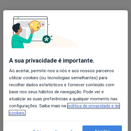
Ricardo Ribeiro Silva
Psicólogo
9 opiniões
Rua da Estrebuela, nº106, Paredes
•
Mapa
Instituto Do Desenvolvimento
A sua privacidade é importante.
Psicologia Clínica e da Saúde
Serviço gratuito
Esse especialista não oferece agendamento online para esse endereço.
Ao aceitar, permite-nos a nós e aos nossos parceiros
utilizar cookies (ou tecnologias semelhantes) para
Solicite um atendimento
recolher dados estatísticos e fornecer conteúdo com
base nos seus hábitos de navegação. Pode ver e
atualizar as suas preferências a qualquer momento nas
configurações. Saiba mais na
política de privacidade e de
cookies.