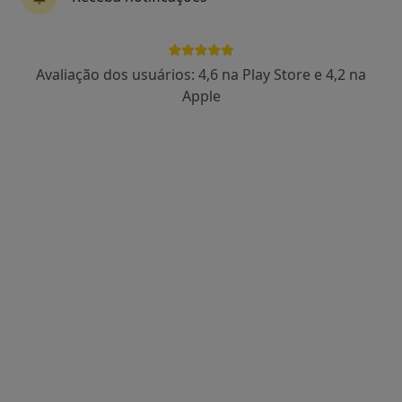
Dra. Sara Paiva
Avaliação dos usuários: 4,6 na Play Store e 4,2 na
Psicólogo
Apple
91 opiniões
Consultório de Psicologia Online, Porto
•
Mapa
Consultório de Psicologia Online
Consulta online
desde 55 €
Esse especialista não oferece agendamento online para esse endereço.
Solicite um atendimento