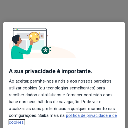
Dra. Inês Lemos Gomes
Psicólogo
4 opiniões
Morada 1
Morada 2
Rua do Salta, 175, 1º, Amarante
•
Mapa
A sua privacidade é importante.
Psicosorrir - Amarante
Consulta online
30 €
Ao aceitar, permite-nos a nós e aos nossos parceiros
utilizar cookies (ou tecnologias semelhantes) para
Esse especialista não oferece agendamento online para esse endereço.
recolher dados estatísticos e fornecer conteúdo com
Solicite um atendimento
base nos seus hábitos de navegação. Pode ver e
atualizar as suas preferências a qualquer momento nas
configurações. Saiba mais na
política de privacidade e de
cookies.