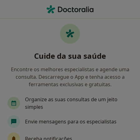
Men
Transtorno Depressivo Maior • Penafiel, Porto
Filters
• 1
Mapa
Transtorno Depressivo Maior, Penafiel
Cuide da sua saúde
Como classificamos os resultados
Encontre os melhores especialistas e agende uma
consulta. Descarregue o App e tenha acesso a
Qual é a especialização que procura?
ferramentas exclusivas e gratuitas.
Psicólogo
Psiquiatra
Organize as suas consultas de um jeito
simples
Envie mensagens para os especialistas
Receba notificações