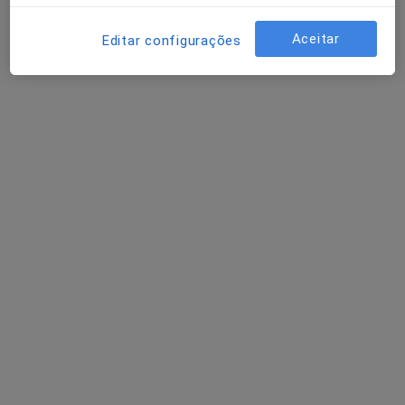
Aceitar
Editar configurações
Joana Blanquet
Psicólogo
Rua São Mamede 42, Valongo
•
Mapa
Consultório particular
Primeira consulta Psicologia
Preço não disponível
Esse especialista não oferece agendamento online para esse endereço.
Solicite um atendimento