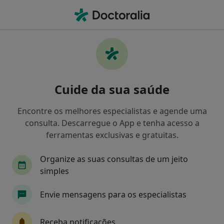
Men
Estresse • Penafiel, Porto
Filters
• 1
Mapa
Estresse, Penafiel
Cuide da sua saúde
Como classificamos os resultados
Encontre os melhores especialistas e agende uma
consulta. Descarregue o App e tenha acesso a
Qual é a especialização que procura?
ferramentas exclusivas e gratuitas.
Psicólogo
Organize as suas consultas de um jeito
simples
Envie mensagens para os especialistas
Receba notificações