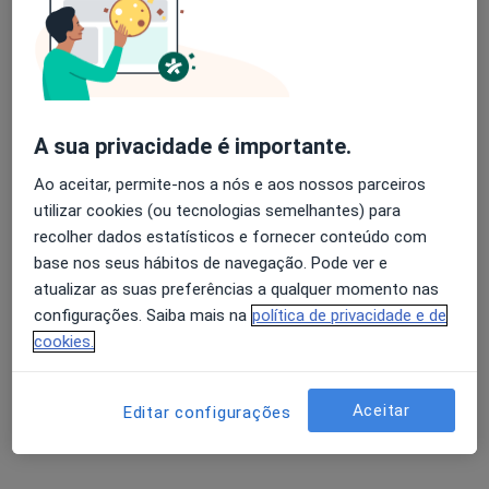
A sua privacidade é importante.
Joana Blanquet
Psicólogo
Ao aceitar, permite-nos a nós e aos nossos parceiros
utilizar cookies (ou tecnologias semelhantes) para
Rua São Mamede 42, Valongo
•
Mapa
recolher dados estatísticos e fornecer conteúdo com
Consultório particular
base nos seus hábitos de navegação. Pode ver e
Primeira consulta Psicologia
Preço não disponível
atualizar as suas preferências a qualquer momento nas
Esse especialista não oferece agendamento online para esse endereço.
configurações. Saiba mais na
política de privacidade e de
cookies.
Solicite um atendimento
Aceitar
Editar configurações