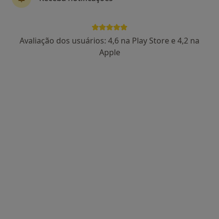
Dra. Sara Paiva
Avaliação dos usuários: 4,6 na Play Store e 4,2 na
Psicólogo
Apple
91 opiniões
Consultório de Psicologia Online, Porto
•
Mapa
Consultório de Psicologia Online
Consulta online
desde 55 €
Esse especialista não oferece agendamento online para esse endereço.
Solicite um atendimento