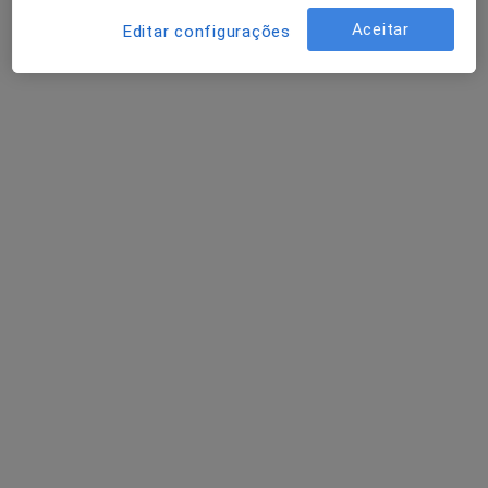
Aceitar
Editar configurações
Dra. Ângela Mendes
Psicólogo
14 opiniões
Avenida Mouzinho de Albuquerque, nr 48, 1 andar, Póvoa de Varzim
•
Mapa
Ângela Mendes - Psicóloga PVZ
Primeira consulta Psicologia
Preço não disponível
Esse especialista não oferece agendamento online para esse endereço.
Solicite um atendimento