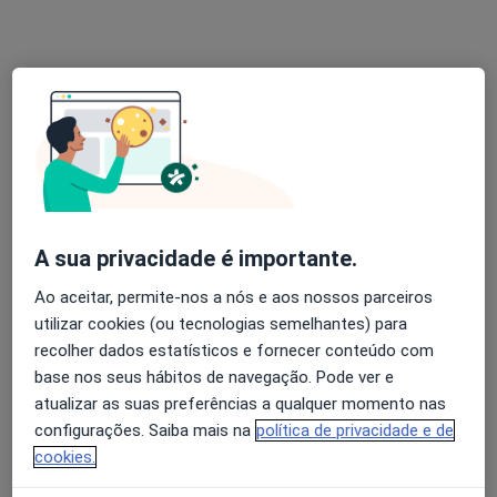
Dr. Jorge Veloso
Psicólogo
87 opiniões
Morada 1
Morada 2
Rua Camilo Castelo Branco, 129 - Edf. Farpex, Vila Nova de Famalicão
•
Mapa
A sua privacidade é importante.
Farpex - Centro de Enf. E Médico
Ao aceitar, permite-nos a nós e aos nossos parceiros
Primeira consulta Psicologia
60 €
utilizar cookies (ou tecnologias semelhantes) para
Esse especialista não oferece agendamento online para esse endereço.
recolher dados estatísticos e fornecer conteúdo com
base nos seus hábitos de navegação. Pode ver e
Solicite um atendimento
atualizar as suas preferências a qualquer momento nas
configurações. Saiba mais na
política de privacidade e de
cookies.