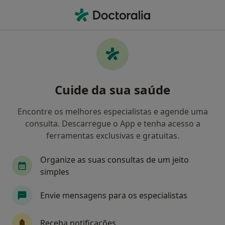
Men
Transtornos Da Ansiedade • Póvoa de Varzim, Porto
Filters
• 1
Mapa
Transtornos Da Ansiedade, Póvoa de Varzim
Cuide da sua saúde
Como classificamos os resultados
Encontre os melhores especialistas e agende uma
consulta. Descarregue o App e tenha acesso a
Qual é a especialização que procura?
ferramentas exclusivas e gratuitas.
Psicólogo
Psiquiatra
Dentista
Terape
Organize as suas consultas de um jeito
simples
Envie mensagens para os especialistas
Receba notificações