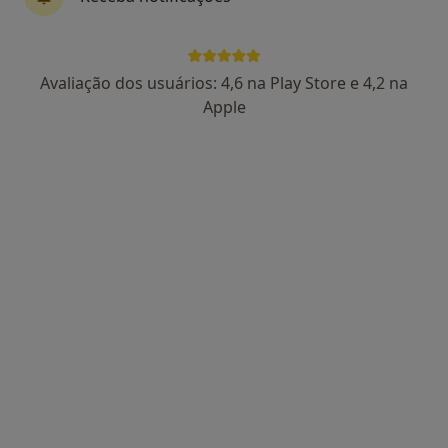
Dr. Ricardo Pereira Campos
Avaliação dos usuários: 4,6 na Play Store e 4,2 na
Psicólogo
Apple
138 opiniões
Rua de Viso e Castanheira 415, Barcelos
•
Mapa
Dr. Ricardo Pereira Campos - Psicólogo Clínico (Barcelos)
Consulta online
55 €
Esse especialista não oferece agendamento online para esse endereço.
Solicite um atendimento