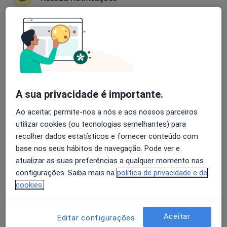
Ana Silva
Avaliação dos usuários: 4,6 na Play Store e 4,2 na
Fisioterapeuta
Apple
Rua Dr. José Firmino, 32, Paredes
•
Mapa
Clínica Ana Silva
A sua privacidade é importante.
Esse especialista não oferece agendamento online para esse endereço.
Ao aceitar, permite-nos a nós e aos nossos parceiros
Solicite um atendimento
utilizar cookies (ou tecnologias semelhantes) para
recolher dados estatísticos e fornecer conteúdo com
base nos seus hábitos de navegação. Pode ver e
atualizar as suas preferências a qualquer momento nas
configurações. Saiba mais na
política de privacidade e de
cookies.
Aceitar
Editar configurações