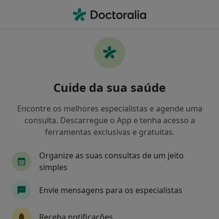
Men
Fibromialgia • Penafiel, Porto
Filters
• 1
Mapa
Fibromialgia, Penafiel
Cuide da sua saúde
Como classificamos os resultados
Encontre os melhores especialistas e agende uma
consulta. Descarregue o App e tenha acesso a
Qual é a especialização que procura?
ferramentas exclusivas e gratuitas.
Psicólogo
Organize as suas consultas de um jeito
simples
Envie mensagens para os especialistas
Receba notificações