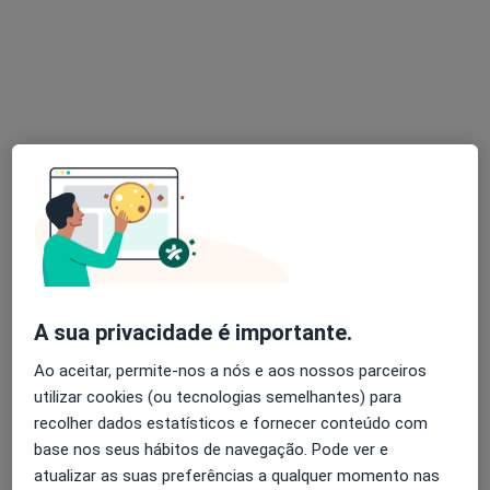
Dr. Marco Oliveira
Psicólogo
11 opiniões
Rua Tito de Morais 21A, Lisboa
•
Mapa
JF Santa Clara
Avaliação Psicológica
Serviço gratuito
Esse especialista não oferece agendamento online para esse endereço.
Solicite um atendimento
A sua privacidade é importante.
Ao aceitar, permite-nos a nós e aos nossos parceiros
utilizar cookies (ou tecnologias semelhantes) para
recolher dados estatísticos e fornecer conteúdo com
base nos seus hábitos de navegação. Pode ver e
atualizar as suas preferências a qualquer momento nas