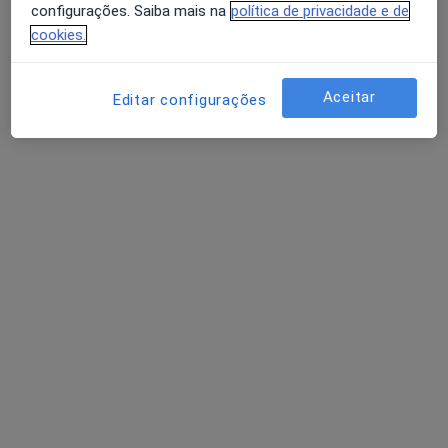
configurações. Saiba mais na
política de privacidade e de
cookies.
Dra. Leticia Leuze Machado
Psicólogo
Aceitar
Editar configurações
24 opiniões
Campo Grande 17900, Lisboa
•
Mapa
Consultório de Psicologia Online - Lisboa
Primeira consulta Psicologia
60 €
Esse especialista não oferece agendamento online para esse endereço.
Solicite um atendimento