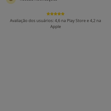
Dra. Catarina Lucas
Avaliação dos usuários: 4,6 na Play Store e 4,2 na
Psicólogo
Apple
86 opiniões
Rua Manuel da Silva Leal, nº 7A, Lisboa
•
Mapa
Centro Catarina Lucas
Primeira consulta Psicologia
desde 60 €
Esse especialista não oferece agendamento online para esse endereço.
Solicite um atendimento