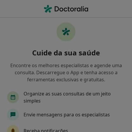
Men
Transtornos Da Ansiedade • Odivelas, Lisboa
Filters
• 1
Mapa
Transtornos Da Ansiedade, Odivelas
Cuide da sua saúde
Como classificamos os resultados
Encontre os melhores especialistas e agende uma
consulta. Descarregue o App e tenha acesso a
Qual é a especialização que procura?
ferramentas exclusivas e gratuitas.
Psicólogo
Psiquiatra
Dermatologista
Organize as suas consultas de um jeito
simples
Envie mensagens para os especialistas
Receba notificações