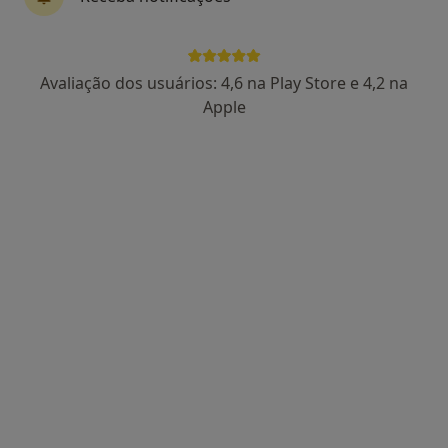
Dra. Sandra Correia
Avaliação dos usuários: 4,6 na Play Store e 4,2 na
Psicólogo, Terapeuta alternativo
Apple
44 opiniões
Rua Dr Antonio Granjo, Lisboa
•
Mapa
Holysticamentes - Lisboa
Primeira consulta Psicologia
desde 60 €
Esse especialista não oferece agendamento online para esse endereço.
Solicite um atendimento