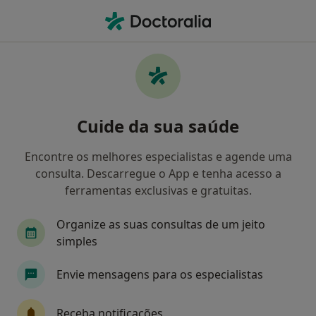
Men
Dislexia • Odivelas, Lisboa
Filters
• 1
Mapa
Dislexia, Odivelas
Cuide da sua saúde
Como classificamos os resultados
Encontre os melhores especialistas e agende uma
consulta. Descarregue o App e tenha acesso a
Qual é a especialização que procura?
ferramentas exclusivas e gratuitas.
Psicólogo
Terapeuta da fala
Alergologista
Organize as suas consultas de um jeito
simples
Envie mensagens para os especialistas
Receba notificações