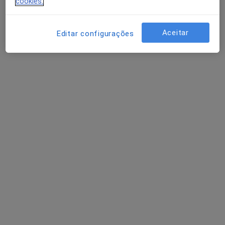
cookies.
Dra. Filipa Catarina de Almeida Coelho
Psicólogo
Aceitar
Editar configurações
26 opiniões
R. Latino Coelho, 87, Lisboa
•
Mapa
Clínica privada
Consulta online
75 €
Esse especialista não oferece agendamento online para esse endereço.
Solicite um atendimento