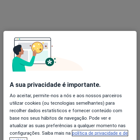
Dra. Maria João Pecegueiro
Psicólogo
7 opiniões
Av. do Atlântico 16, Lisboa
•
Mapa
Lisboa - Exclusivamente Online
Primeira consulta Psicologia
Serviço gratuito
Esse especialista não oferece agendamento online para esse endereço.
Solicite um atendimento
A sua privacidade é importante.
Ao aceitar, permite-nos a nós e aos nossos parceiros
utilizar cookies (ou tecnologias semelhantes) para
recolher dados estatísticos e fornecer conteúdo com
base nos seus hábitos de navegação. Pode ver e
atualizar as suas preferências a qualquer momento nas
configurações. Saiba mais na
política de privacidade e de