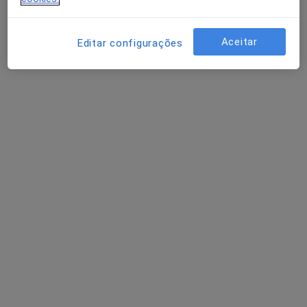
Consultório privado
Esse especialista não oferece agendamento online para esse endereço.
Aceitar
Editar configurações
Solicite um atendimento
Dra. Eugénia Matos Pires
Dermatologista
2 opiniões
Av. Duque de Loulé nº5 2C,
•
Mapa
Derma360 - Clínica de Dermatologia