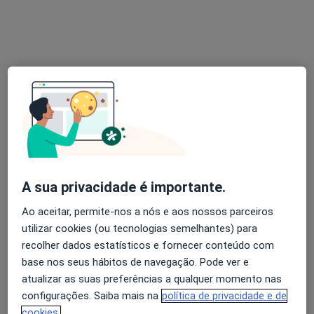
Av. Duque de Loulé nº5 2ºC, Lisboa
•
Mapa
DERMA360 - Clínica de Dermatologia
Primeira consulta Dermatologia
90 €
Esse especialista não oferece agendamento online para esse endereço.
Solicite um atendimento
A sua privacidade é importante.
Ao aceitar, permite-nos a nós e aos nossos parceiros
utilizar cookies (ou tecnologias semelhantes) para
recolher dados estatísticos e fornecer conteúdo com
Dr. Miguel Trincheiras
base nos seus hábitos de navegação. Pode ver e
Dermatologista
atualizar as suas preferências a qualquer momento nas
6 opiniões
configurações. Saiba mais na
política de privacidade e de
Centro Clínico e Círúrgico - Derme.pt, Lisboa
•
Mapa
cookies.