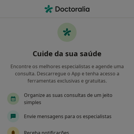
Men
Dermatologista • Odivelas, Lisboa
Filters
Mapa
Dermatologistas em Odivelas
Cuide da sua saúde
Como classificamos os resultados
Encontre os melhores especialistas e agende uma
consulta. Descarregue o App e tenha acesso a
ferramentas exclusivas e gratuitas.
Organize as suas consultas de um jeito
simples
Envie mensagens para os especialistas
Dra. Alexandra Osório
Dermatologista
Receba notificações