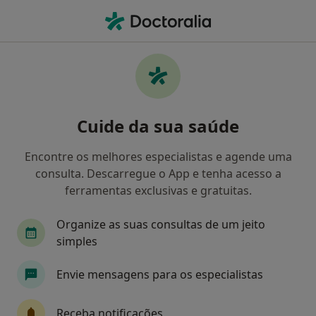
Men
Transtorno Da Falta De Atenção Com Hiperatividade • Odivelas, Lisboa
Filters
• 1
Mapa
Transtorno Da Falta De Atenção Com
Cuide da sua saúde
Hiperatividade, Odivelas
Como classificamos os resultados
Encontre os melhores especialistas e agende uma
consulta. Descarregue o App e tenha acesso a
ferramentas exclusivas e gratuitas.
Qual é a especialização que procura?
Organize as suas consultas de um jeito
Psicólogo
Psiquiatra
Clínico geral
De
simples
Envie mensagens para os especialistas
Receba notificações