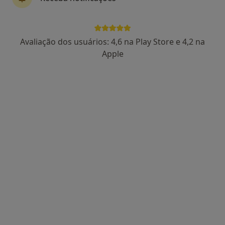
Avaliação dos usuários: 4,6 na Play Store e 4,2 na
Dra. Catarina Lucas
Apple
Psicólogo
86 opiniões
Rua Manuel da Silva Leal, nº 7A, Lisboa
•
Mapa
Centro Catarina Lucas
Primeira consulta Psicologia
desde 60 €
Esse especialista não oferece agendamento online para esse endereço.
Solicite um atendimento