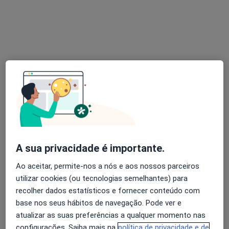
Dra. Beatriz Afonso
Psicólogo
11 opiniões
Rua João Chagas, Lisboa
•
Mapa
Clínica Inês Sampaio Figueiredo
Primeira consulta Psicologia
desde 70 €
Esse especialista não oferece agendamento online para esse endereço.
A sua privacidade é importante.
Solicite um atendimento
Ao aceitar, permite-nos a nós e aos nossos parceiros
utilizar cookies (ou tecnologias semelhantes) para
recolher dados estatísticos e fornecer conteúdo com
base nos seus hábitos de navegação. Pode ver e
atualizar as suas preferências a qualquer momento nas
configurações. Saiba mais na
política de privacidade e de