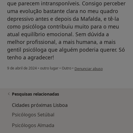
que parecem intransponíveis. Consigo perceber
uma evolução bastante clara no meu quadro
depressivo antes e depois da Mafalda, e tê-la
como psicóloga contribuiu muito para o meu
atual equilíbrio emocional. Sem dúvida a
melhor profissional, a mais humana, a mais
gentil psicóloga que alguém poderia querer. Só
tenho a agradecer!
na opinião do utilizador C.M.L
9 de abril de 2024
•
outro lugar
•
Outro
•
Denunciar abuso
Pesquisas relacionadas
Cidades próximas Lisboa
Psicólogos Setúbal
Psicólogos Almada