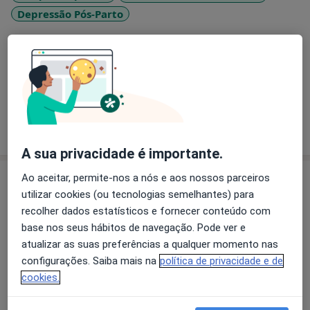
Depressão Pós-Parto
Pacientes que trato
Adultos
Crianças
Mostrar mais detalhes
sobre a experiência
A sua privacidade é importante.
Serviços e preços
Ao aceitar, permite-nos a nós e aos nossos parceiros
utilizar cookies (ou tecnologias semelhantes) para
Primeira consulta Psicologia
recolher dados estatísticos e fornecer conteúdo com
0 € - 60 €
Detalhes
base nos seus hábitos de navegação. Pode ver e
atualizar as suas preferências a qualquer momento nas
Consulta de Psicologia Clínica
configurações. Saiba mais na
política de privacidade e de
Desde 55 €
Detalhes
cookies.