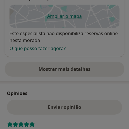
Ampliar o mapa
abre num novo separador
Disponibilidade
Este especialista não disponibiliza reservas online
nesta morada
O que posso fazer agora?
Mostrar mais detalhes
sobre o endereço
Opinioes
Enviar opinião