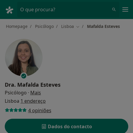
Men
O que procura?
Homepage
Psicólogo
Lisboa
Mafalda Esteves
Mudar de cidade
Dra.
Mafalda Esteves
sobre as especializações
Psicólogo
·
Mais
Lisboa
1 endereço
4 opiniões
Dados do contacto