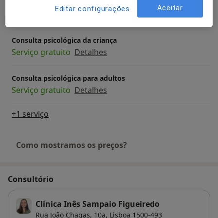
Consulta online de Psicologia
Aceitar
Editar configurações
Serviço gratuito
Detalhes
Consulta psicológica da criança
Serviço gratuito
Detalhes
Consulta psicológica para adultos
Serviço gratuito
Detalhes
+1 serviço
Como mostramos os preços?
Consultório
Clínica Inês Sampaio Figueiredo
Rua João Chagas, 10a,
Lisboa
1500-493