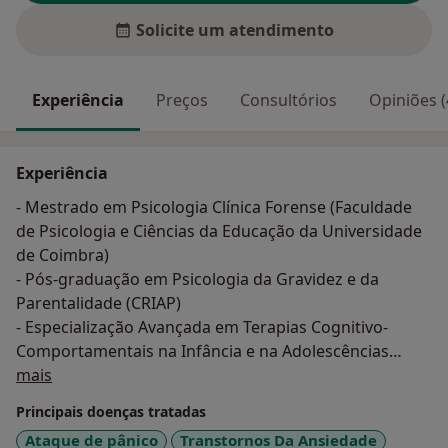
Solicite um atendimento
Experiência
Preços
Consultórios
Opiniões (
Experiência
- Mestrado em Psicologia Clínica Forense (Faculdade
de Psicologia e Ciências da Educação da Universidade
de Coimbra)
- Pós-graduação em Psicologia da Gravidez e da
Parentalidade (CRIAP)
- Especialização Avançada em Terapias Cognitivo-
Comportamentais na Infância e na Adolescências
Sobre mim
(INSPSIC)
mais
Principais doenças tratadas
Consultas em português e inglês.
Ataque de pânico
Transtornos Da Ansiedade