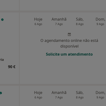
a
Hoje
Amanhã
Sáb,
Dom,
6 Ago
7 Ago
8 Ago
9 Ago
O agendamento online não está
disponível
Solicite um atendimento
ria
90 €
Hoje
Amanhã
Sáb,
Dom,
6 Ago
7 Ago
8 Ago
9 Ago