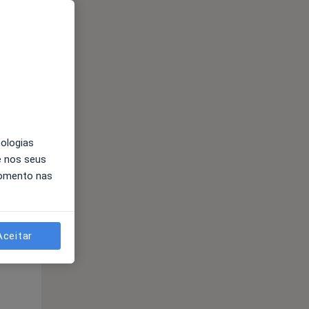
nologias
Segunda-feira
Ter,
Qua
e nos seus
10 Ago
11 Ago
12 Ago
momento nas
Aceitar