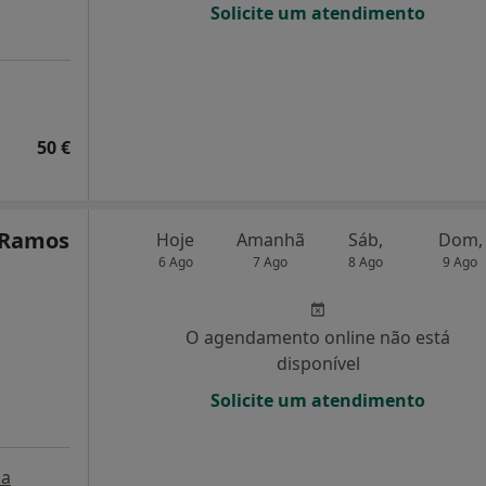
Solicite um atendimento
50 €
o Ramos
Hoje
Amanhã
Sáb,
Dom,
6 Ago
7 Ago
8 Ago
9 Ago
O agendamento online não está
disponível
Solicite um atendimento
a