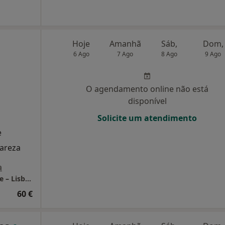
Hoje
Amanhã
Sáb,
Dom,
6 Ago
7 Ago
8 Ago
9 Ago
O agendamento online não está
disponível
Solicite um atendimento
e
lareza
a
LUMA Psicologia Clínica | Consultório Online – Lisboa
60 €