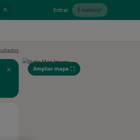
Entrar
É médico?
sultados
Ampliar mapa
Segunda-feira
Ter,
Qua
10 Ago
11 Ago
12 Ago