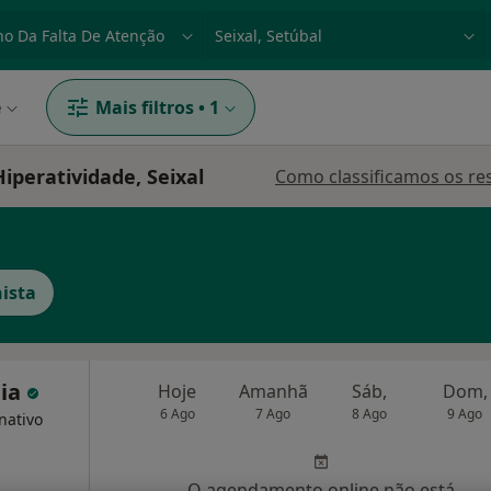
dade, doença ou nome
p. ex. Lisboa
e
Mais filtros
•
1
iperatividade, Seixal
Como classificamos os re
nista
eia
Hoje
Amanhã
Sáb,
Dom,
6 Ago
7 Ago
8 Ago
9 Ago
nativo
O agendamento online não está