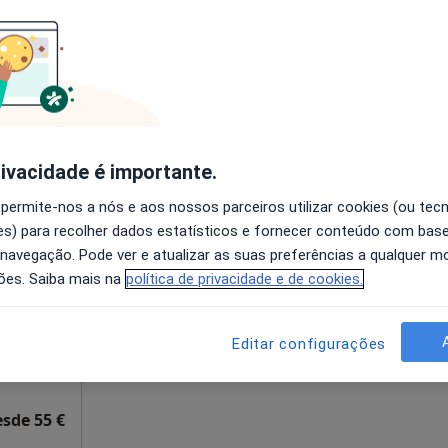
disponível
Solicite um atendimento
esde 60 €
rivacidade é importante.
 permite-nos a nós e aos nossos parceiros utilizar cookies (ou tec
ira
Hoje
Amanhã
Sáb,
Dom,
s) para recolher dados estatísticos e fornecer conteúdo com bas
6 Ago
7 Ago
8 Ago
9 Ago
 navegação. Pode ver e atualizar as suas preferências a qualquer 
ões. Saiba mais na
política de privacidade e de cookies.
O agendamento online não está
disponível
Editar configurações
apa
Solicite um atendimento
esde 55 €