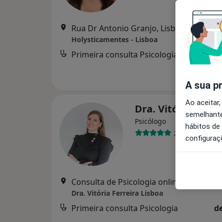
Rua Dr Antonio Granjo, Lisboa
•
Mapa
Holysticamentes - Lisboa
Primeira consulta Psicologia
d
A sua p
Ao aceitar,
Dra. Vitória Ferre
semelhante
Psicólogo
hábitos de
27 opiniões
configuraç
Consulta de Psicologia online, Lisboa
•
M
Dra. Vitória Ferreira Lisboa
Primeira consulta Psicologia
d