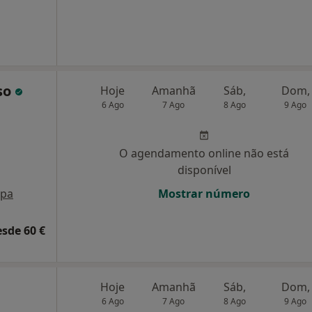
nso
Hoje
Amanhã
Sáb,
Dom,
6 Ago
7 Ago
8 Ago
9 Ago
O agendamento online não está
disponível
pa
Mostrar número
esde 60 €
Hoje
Amanhã
Sáb,
Dom,
6 Ago
7 Ago
8 Ago
9 Ago