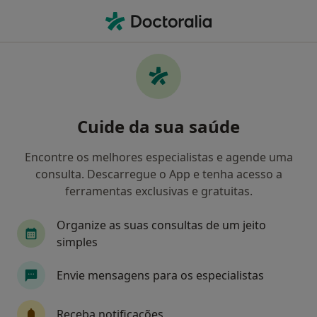
Men
Perturbações Do Comportamento • Seixal, Setúbal
Filters
• 1
Mapa
Perturbações do comportamento, Seixal
Cuide da sua saúde
Como classificamos os resultados
Encontre os melhores especialistas e agende uma
consulta. Descarregue o App e tenha acesso a
Qual é a especialização que procura?
ferramentas exclusivas e gratuitas.
Psicólogo
Nutricionista
Dentista
Organize as suas consultas de um jeito
simples
Envie mensagens para os especialistas
Receba notificações