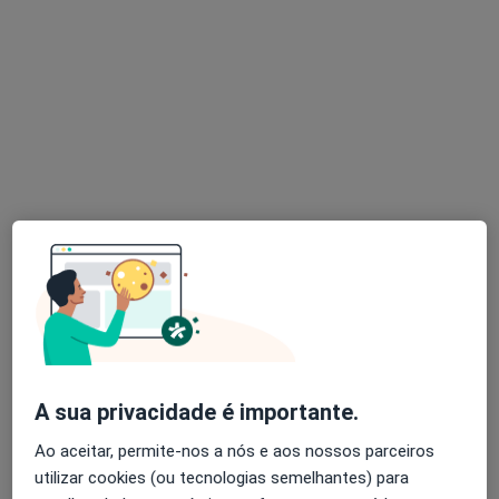
Dra. Vitória Ferreira
Psicólogo
27 opiniões
Consulta de Psicologia online, Lisboa
•
Mapa
Dra. Vitória Ferreira Lisboa
Primeira consulta Psicologia
desde 55 €
Esse especialista não oferece agendamento online para esse endereço.
Solicite um atendimento
A sua privacidade é importante.
Ao aceitar, permite-nos a nós e aos nossos parceiros
utilizar cookies (ou tecnologias semelhantes) para