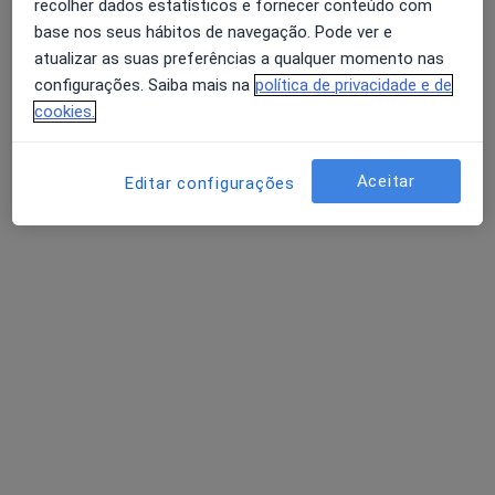
recolher dados estatísticos e fornecer conteúdo com
base nos seus hábitos de navegação. Pode ver e
atualizar as suas preferências a qualquer momento nas
Dr. Israel Guimarães
configurações. Saiba mais na
política de privacidade e de
Psicólogo
cookies.
87 opiniões
Lisboa, Lisboa
•
Mapa
Aceitar
Editar configurações
Consulta Online Lisboa
Consulta online
60 €
Esse especialista não oferece agendamento online para esse endereço.
Solicite um atendimento