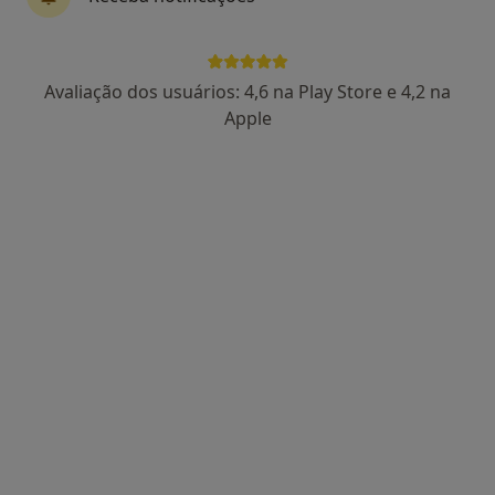
Dr. Ricardo Pereira Campos
Avaliação dos usuários: 4,6 na Play Store e 4,2 na
Psicólogo
Apple
138 opiniões
Lisboa
•
Mapa
Dr. Ricardo Pereira Campos - Psicólogo Clínico (Lisboa)
Consulta online
55 €
Esse especialista não oferece agendamento online para esse endereço.
Solicite um atendimento