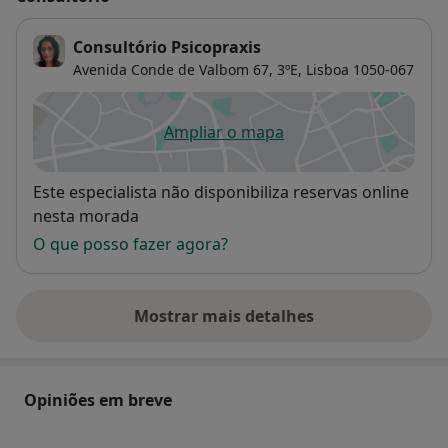
Consultório Psicopraxis
Avenida Conde de Valbom 67, 3ºE,
Lisboa
1050-067
Ampliar o mapa
abre num novo separador
Disponibilidade
Este especialista não disponibiliza reservas online
nesta morada
O que posso fazer agora?
Mostrar mais detalhes
sobre o endereço
Opiniões em breve