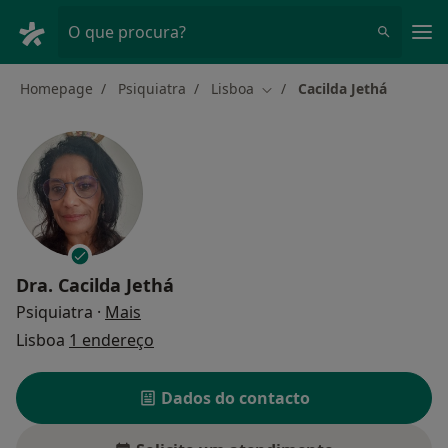
Men
O que procura?
Homepage
Psiquiatra
Lisboa
Cacilda Jethá
Mudar de cidade
Dra.
Cacilda Jethá
sobre as especializações
Psiquiatra
·
Mais
Lisboa
1 endereço
Dados do contacto