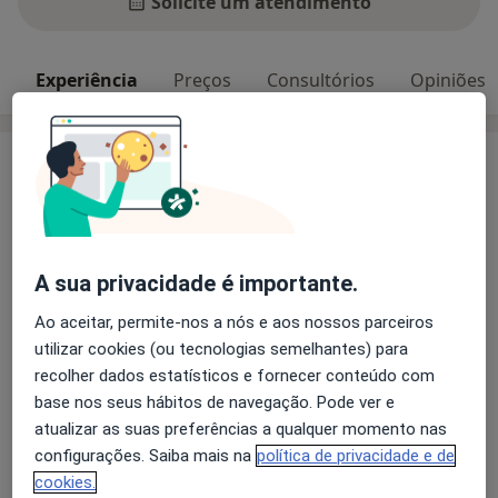
Solicite um atendimento
Experiência
Preços
Consultórios
Opiniões
Experiência
Especialização em Psiquiatria pela Faculdade de
Medicina de Lisboa.
Especialização em Medicina Ocupacional pelo Instituto
Ricardo Jorge.
A sua privacidade é importante.
Largo trabalho com pacientes em psiquiatria geral,
Ao aceitar, permite-nos a nós e aos nossos parceiros
terapia cognitiva-comportamental e EMDR.
utilizar cookies (ou tecnologias semelhantes) para
Psicoterapia com restruturação vivencial das emoções
recolher dados estatísticos e fornecer conteúdo com
Sobre mim
através de hipnoterapia clínica.
mais
base nos seus hábitos de navegação. Pode ver e
Experiência laboral em Espanha em hospitais
Principais doenças tratadas
atualizar as suas preferências a qualquer momento nas
psiquiátricos e clínica privada.
configurações. Saiba mais na
política de privacidade e de
Transtorno Bipolar
Transtornos Da Ansiedade
Co- autora do livro "Sex at Dawn: The Prehistoric
cookies.
Transtorno Depressivo
Esquizofrenia
Origins of Modern Sexuality".