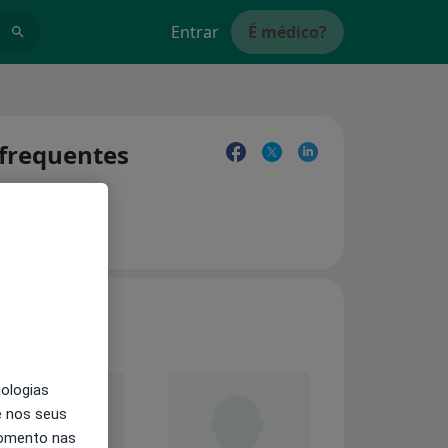
Entrar
É médico?
 frequentes
nologias
e nos seus
momento nas