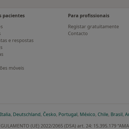
s pacientes
Para profissionais
os
Registar gratuitamente
s
Contacto
tas e respostas
os
as
ções móveis
eparador
 novo separador
bre num novo separador
abre num novo separador
abre num novo separador
abre num novo separador
abre num novo separa
abre num novo
abre num
ab
Italia
,
Deutschland
,
Česko
,
Portugal
,
México
,
Chile
,
Brasil
,
A
GULAMENTO (UE) 2022/2065 (DSA) art. 24: 15.395.179 “AM