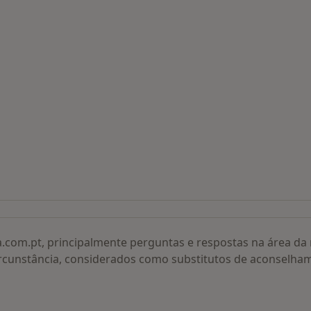
 procurados
a.com.pt, principalmente perguntas e respostas na área d
rcunstância, considerados como substitutos de aconselha