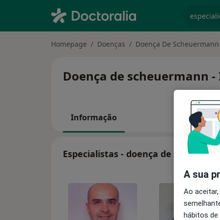
especiali
Homepage
Doenças
Doença De Scheuermann
Doença de scheuermann - I
Informação
Especialistas - doença de scheuer
A sua p
Ao aceitar,
semelhante
hábitos de