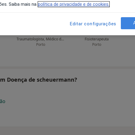
ões. Saiba mais na
política de privacidade e de cookies.
Editar configurações
André Faria Couto
Elisa Petiz
Traumatologista, Médico do desporto, Médico do trabalho
Fisioterapeuta
Porto
Porto
atam Doença de scheuermann?
ção