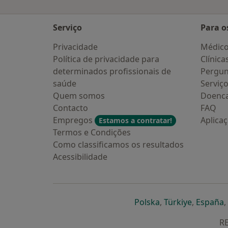
Serviço
Para o
Privacidade
Médic
Política de privacidade para
Clínica
determinados profissionais de
Pergun
saúde
Serviç
Quem somos
Doenc
Contacto
FAQ
Empregos
Aplica
Estamos a contratar!
Termos e Condições
Como classificamos os resultados
Acessibilidade
abre num novo s
abre num
a
Polska
,
Türkiye
,
España
,
RE