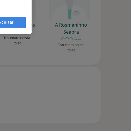
Aceitar
A Alberto Lemos
A Rosmaninho
Seabra
Traumatologista
Porto
Traumatologista
Porto