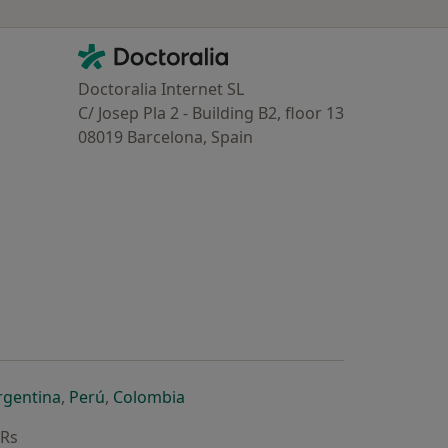
Contacto
Doctoralia - Homepage
Doctoralia Internet SL
C/ Josep Pla 2 - Building B2, floor 13
08019 Barcelona, Spain
dor
 separador
 novo separador
re num novo separador
abre num novo separador
abre num novo separador
abre num novo separador
rgentina
,
Perú
,
Colombia
ARs