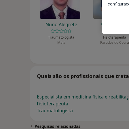
configuraç
Nuno Alegrete
António Silva
Traumatologista
Fisioterapeuta
Maia
Paredes de Coura
Quais são os profissionais que tr
Especialista em medicina física e reabilita
Fisioterapeuta
Traumatologista
Pesquisas relacionadas