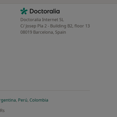
Contacto
Doctoralia - Homepage
Doctoralia Internet SL
C/ Josep Pla 2 - Building B2, floor 13
08019 Barcelona, Spain
dor
 separador
 novo separador
re num novo separador
abre num novo separador
abre num novo separador
abre num novo separador
rgentina
,
Perú
,
Colombia
ARs