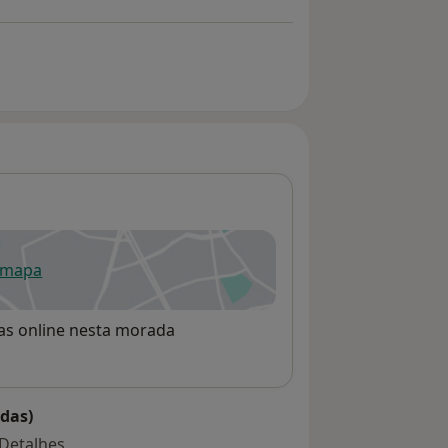
 mapa
re num novo separador
rvas online nesta morada
das)
Detalhes