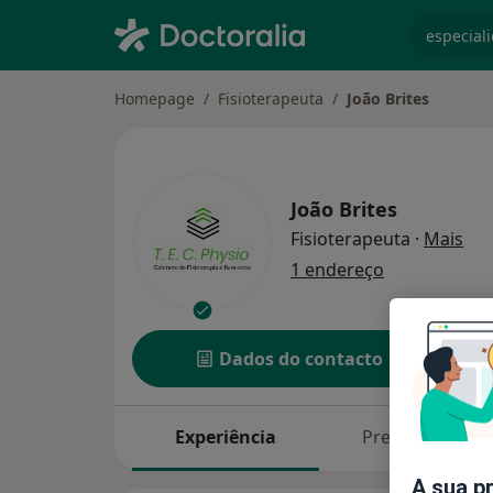
especiali
Homepage
Fisioterapeuta
João Brites
João Brites
sob
Fisioterapeuta
·
Mais
1 endereço
Dados do contacto
Experiência
Preços
A sua p