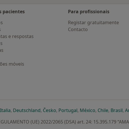
s pacientes
Para profissionais
os
Registar gratuitamente
s
Contacto
tas e respostas
os
as
ções móveis
eparador
 novo separador
bre num novo separador
abre num novo separador
abre num novo separador
abre num novo separador
abre num novo separa
abre num novo
abre num
ab
Italia
,
Deutschland
,
Česko
,
Portugal
,
México
,
Chile
,
Brasil
,
A
GULAMENTO (UE) 2022/2065 (DSA) art. 24: 15.395.179 “AM