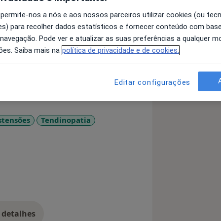
 permite-nos a nós e aos nossos parceiros utilizar cookies (ou tec
s) para recolher dados estatísticos e fornecer conteúdo com bas
 navegação. Pode ver e atualizar as suas preferências a qualquer 
a e Bem-estar.
ões. Saiba mais na
política de privacidade e de cookies.
uma melhor qualidade de vida e sem
Editar configurações
eas da Fisioterapia, Osteopatia,
 Neuromodulação Não Invasiva (NESA).
stensões
Tendinopatia
more_diseases
ng Clinic.
 pain-free quality of life!
as of Physiotherapy, Osteopathy,
d Non-Invasive Neuromodulation
 detalhes
bre a experiência