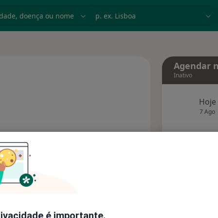
dade, doença ou nome
p. ex. Lisboa
Agendar n
Inativo
Hoje
re as especializações
7 Ago
agend
Solicite um atendimento
Consultórios
Opiniões
rivacidade é importante.