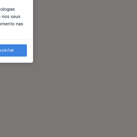
nologias
e nos seus
momento nas
Aceitar