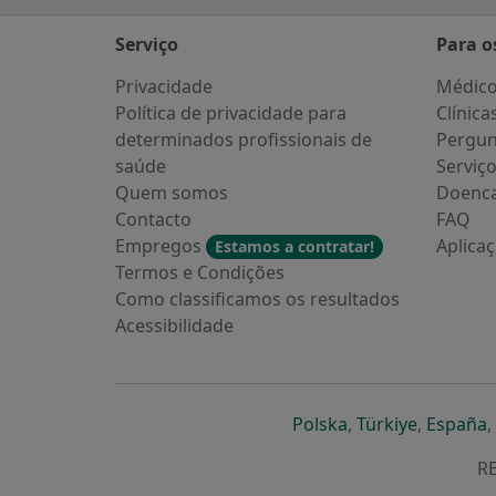
Serviço
Para o
Privacidade
Médic
Política de privacidade para
Clínica
determinados profissionais de
Pergun
saúde
Serviç
Quem somos
Doenc
Contacto
FAQ
Empregos
Aplica
Estamos a contratar!
Termos e Condições
Como classificamos os resultados
Acessibilidade
abre num novo s
abre num
a
Polska
,
Türkiye
,
España
,
RE