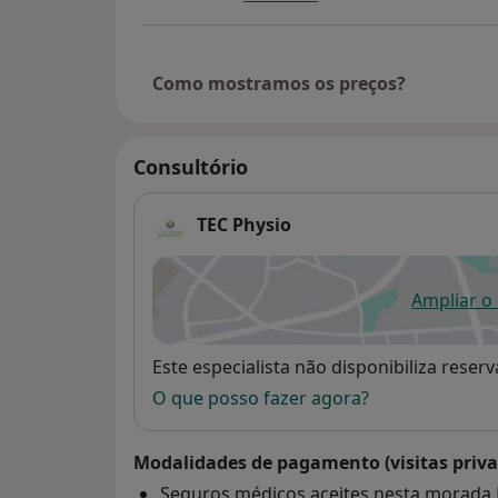
Como mostramos os preços?
Consultório
TEC Physio
Ampliar o
ab
Disponibilidade
Este especialista não disponibiliza rese
O que posso fazer agora?
Modalidades de pagamento (visitas priva
Seguros médicos aceites nesta morada