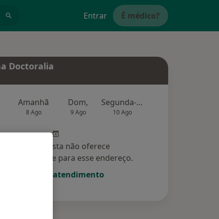
Entrar
É médico?
a Doctoralia
Amanhã
Dom,
Segunda-feira
Ter,
Qu
8 Ago
9 Ago
10 Ago
11 Ago
12 Ag
Esse especialista não oferece
amento online para esse endereço.
Solicite um atendimento