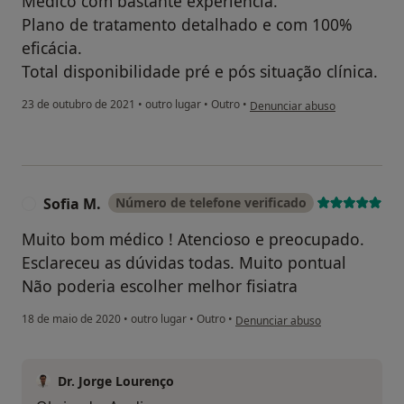
Médico com bastante experiência.
Plano de tratamento detalhado e com 100%
eficácia.
Total disponibilidade pré e pós situação clínica.
na opinião do utilizador Pedro
23 de outubro de 2021
•
outro lugar
•
Outro
•
Denunciar abuso
Sofia M.
Número de telefone verificado
S
Muito bom médico ! Atencioso e preocupado.
Esclareceu as dúvidas todas. Muito pontual
Não poderia escolher melhor fisiatra
na opinião do utilizador Sofia M.
18 de maio de 2020
•
outro lugar
•
Outro
•
Denunciar abuso
Dr. Jorge Lourenço