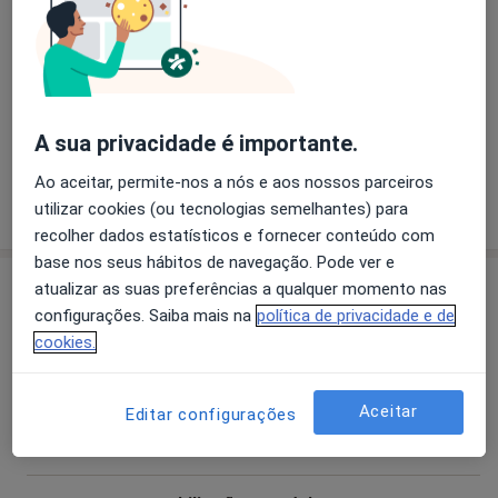
a11y_sr_more_d
Anormalidades Musculosqueléticas
+4
Pacientes que trato
Adultos
Crianças
A sua privacidade é importante.
Ao aceitar, permite-nos a nós e aos nossos parceiros
Mostrar mais detalhes
utilizar cookies (ou tecnologias semelhantes) para
sobre a experiência
recolher dados estatísticos e fornecer conteúdo com
base nos seus hábitos de navegação. Pode ver e
Serviços e preços
atualizar as suas preferências a qualquer momento nas
configurações. Saiba mais na
política de privacidade e de
Consulta domiciliar Medicina Física e de Reabilitação
cookies.
Detalhes
Aceitar
Editar configurações
Primeira consulta Medicina Física e de Reabilitação
50 €
Detalhes