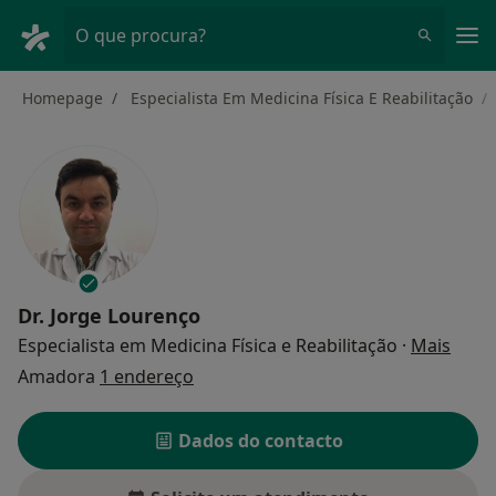
Men
O que procura?
Homepage
Especialista Em Medicina Física E Reabilitação
Dr.
Jorge Lourenço
sobre
Especialista em Medicina Física e Reabilitação
·
Mais
Amadora
1 endereço
Dados do contacto