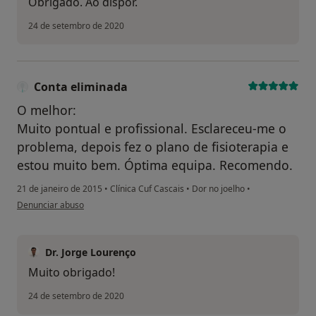
Obrigado. Ao dispor.
24 de setembro de 2020
Conta eliminada
O melhor:
Muito pontual e profissional. Esclareceu-me o
problema, depois fez o plano de fisioterapia e
estou muito bem. Óptima equipa. Recomendo.
21 de janeiro de 2015
•
Clínica Cuf Cascais
•
Dor no joelho
•
na opinião do utilizador Conta eliminada
Denunciar abuso
Dr. Jorge Lourenço
Muito obrigado!
24 de setembro de 2020