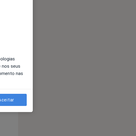
Segunda-feira
Ter,
Qua
10 Ago
11 Ago
12 Ago
nologias
e nos seus
momento nas
Aceitar
Segunda-feira
Ter,
Qua
10 Ago
11 Ago
12 Ago