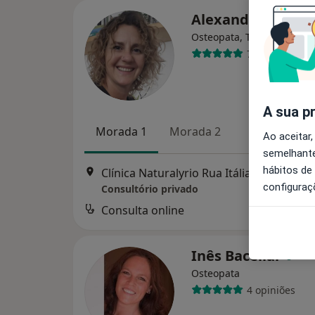
Alexandra Gonça
Osteopata, Terapeuta alte
76 opiniões
A sua p
Morada 1
Morada 2
Ao aceitar,
semelhante
hábitos de
Clínica Naturalyrio Rua Itália nº1- 1º Andar Fracção 7, Cascais
configuraç
Consultório privado
Consulta online
d
Inês Bacellar
Osteopata
4 opiniões