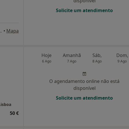
disponível
Solicite um atendimento
Lozano, 15 – 1D, Oeiras
•
Mapa
Hoje
Amanhã
Sáb,
Dom,
6 Ago
7 Ago
8 Ago
9 Ago
O agendamento online não está
disponível
Solicite um atendimento
Lisboa
50 €