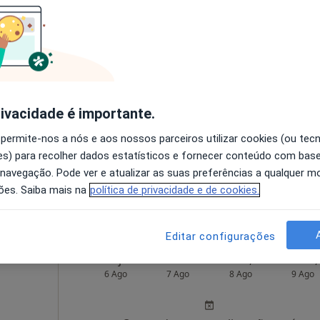
lves
Hoje
Amanhã
Sáb,
Dom,
6 Ago
7 Ago
8 Ago
9 Ago
rnativo
O agendamento online não está
disponível
rivacidade é importante.
Solicite um atendimento
 permite-nos a nós e aos nossos parceiros utilizar cookies (ou tec
s) para recolher dados estatísticos e fornecer conteúdo com bas
 navegação. Pode ver e atualizar as suas preferências a qualquer 
•
Mapa
ões. Saiba mais na
política de privacidade e de cookies.
esde 75 €
Editar configurações
Hoje
Amanhã
Sáb,
Dom,
6 Ago
7 Ago
8 Ago
9 Ago