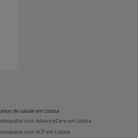
Segunda-feira
Ter,
Qua
10 Ago
11 Ago
12 Ago
lanos de saúde em Lisboa
steopatas com AdvanceCare em Lisboa
steopatas com ACP em Lisboa