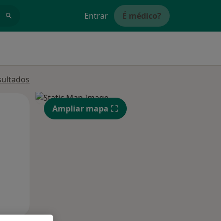
Entrar
É médico?
sultados
Segunda-feira
Ter,
Qua
Ampliar mapa
10 Ago
11 Ago
12 Ago