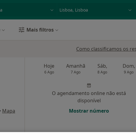
dade, doença ou nome
p. ex. Lisboa
e
Mais filtros
Como classificamos os re
Hoje
Amanhã
Sáb,
Dom,
6 Ago
7 Ago
8 Ago
9 Ago
O agendamento online não está
disponível
•
Mapa
Mostrar número