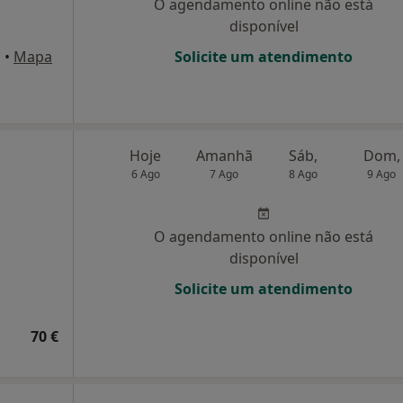
O agendamento online não está
disponível
a
•
Mapa
Solicite um atendimento
Hoje
Amanhã
Sáb,
Dom,
6 Ago
7 Ago
8 Ago
9 Ago
O agendamento online não está
disponível
Solicite um atendimento
70 €