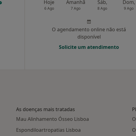
Hoje
Amanhã
Sáb,
Dom,
6 Ago
7 Ago
8 Ago
9 Ago
O agendamento online não está
disponível
Solicite um atendimento
As doenças mais tratadas
P
Mau Alinhamento Ósseo Lisboa
O
Espondiloartropatias Lisboa
O