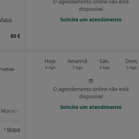
O agendamento online não está
disponível
Mapa
Solicite um atendimento
60 €
Hoje
Amanhã
Sáb,
Dom,
6 Ago
7 Ago
8 Ago
9 Ago
rnativo
O agendamento online não está
disponível
Solicite um atendimento
Morada 4
Morada 5
Morada 6
rião
•
Mapa