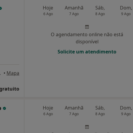
Hoje
Amanhã
Sáb,
Dom,
6 Ago
7 Ago
8 Ago
9 Ago
O agendamento online não está
disponível
Solicite um atendimento
gos de Rana
•
Mapa
 gratuito
o
Hoje
Amanhã
Sáb,
Dom,
6 Ago
7 Ago
8 Ago
9 Ago