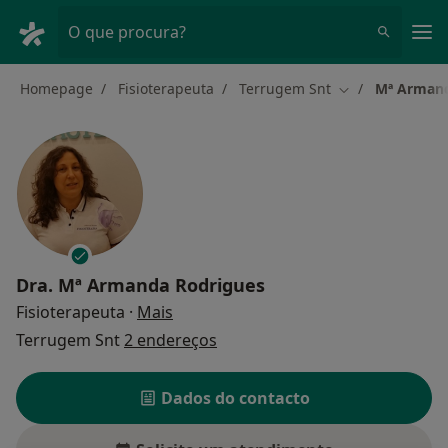
Men
O que procura?
Homepage
Fisioterapeuta
Terrugem Snt
Mª Armand
Mudar de cidad
Dra.
Mª Armanda Rodrigues
sobre as especializações
Fisioterapeuta
·
Mais
Terrugem Snt
2 endereços
Dados do contacto