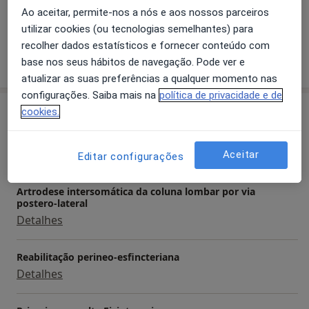
Amadora (1999-2002), fisioterapeuta principal do
Ao aceitar, permite-nos a nós e aos nossos parceiros
a11y_sr_more_diseases
Cotovelo De Tenista
+25
plantel de futebol profissional do C.S Maritimo
utilizar cookies (ou tecnologias semelhantes) para
Madeira (2002-2007), formador de vários cursos em
recolher dados estatísticos e fornecer conteúdo com
Mostrar mais detalhes
fisioterapia e osteopatia de, entre outras funções
base nos seus hábitos de navegação. Pode ver e
sobre a experiência
gestão na área da saúde, nomeadamente no apoio
atualizar as suas preferências a qualquer momento nas
domiciliário.
configurações. Saiba mais na
política de privacidade e de
Serviços e preços
cookies.
Consulta online
Detalhes
Aceitar
Editar configurações
Artrodese intersomática da coluna lombar por via
postero-lateral
Detalhes
Reabilitação perineo-esfincteriana
Detalhes