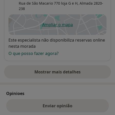
Rua de São Macario 770 loja G e H,
Almada
2820-
238
Ampliar o mapa
abre num novo separador
Disponibilidade
Este especialista não disponibiliza reservas online
nesta morada
O que posso fazer agora?
Mostrar mais detalhes
sobre o endereço
Opinioes
Enviar opinião