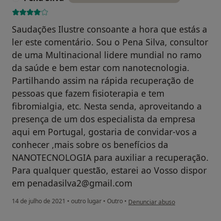
Saudações Ilustre consoante a hora que estás a
ler este comentário. Sou o Pena Silva, consultor
de uma Multinacional lidere mundial no ramo
da saúde e bem estar com nanotecnologia.
Partilhando assim na rápida recuperação de
pessoas que fazem fisioterapia e tem
fibromialgia, etc. Nesta senda, aproveitando a
presença de um dos especialista da empresa
aqui em Portugal, gostaria de convidar-vos a
conhecer ,mais sobre os benefícios da
NANOTECNOLOGIA para auxiliar a recuperação.
Para qualquer questão, estarei ao Vosso dispor
em penadasilva2@gmail.com
na opinião do utilizador Pena Silv
14 de julho de 2021
•
outro lugar
•
Outro
•
Denunciar abuso