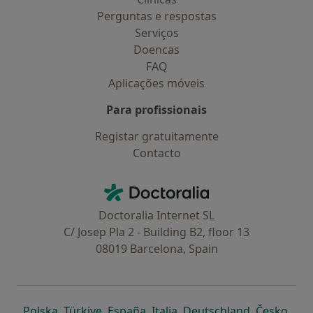
Perguntas e respostas
Serviços
Doencas
FAQ
Aplicações móveis
Para profissionais
Registar gratuitamente
Contacto
Contacto
Doctoralia - Homepage
Doctoralia Internet SL
C/ Josep Pla 2 - Building B2, floor 13
08019 Barcelona, Spain
abre num novo separador
abre num novo separador
abre num novo separador
abre num novo separado
abre num n
abre
Polska
,
Türkiye
,
España
,
Italia
,
Deutschland
,
Česko
,