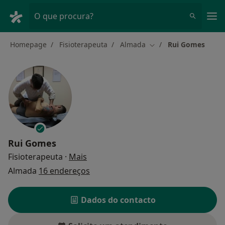
Men
O que procura?
Homepage
Fisioterapeuta
Almada
Rui Gomes
Mudar de cidade
Rui Gomes
sobre as especializações
Fisioterapeuta
·
Mais
Almada
16 endereços
Dados do contacto