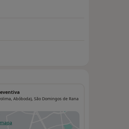
reventiva
Polima, Abóboda),
São Domingos de Rana
 mapa
re num novo separador