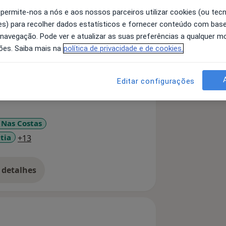
 permite-nos a nós e aos nossos parceiros utilizar cookies (ou tec
s) para recolher dados estatísticos e fornecer conteúdo com bas
 Soul Bliss®.
 navegação. Pode ver e atualizar as suas preferências a qualquer 
as mãos.
ões. Saiba mais na
política de privacidade e de cookies.
humano que me procura em busca de
Editar configurações
ssas vidas e, consequentemente, pelas
is.
 "Dor Para Quê" em 2017, com a Editora
 Nas Costas
a11y_sr_more_diseases
tia
+13
s.
 detalhes
bre a experiência