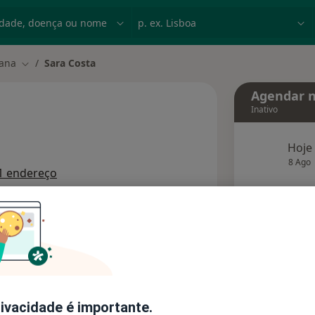
dade, doença ou nome
p. ex. Lisboa
ana
Sara Costa
Mudar de cidade
Agendar n
Inativo
Hoje
re as especializações
8 Ago
1 endereço
agend
Solicite um atendimento
Consultórios
Opiniões
rivacidade é importante.