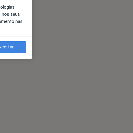
nologias
e nos seus
momento nas
Aceitar