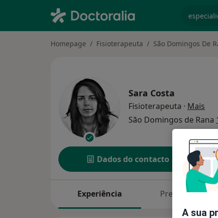
especiali
Homepage
Fisioterapeuta
São Domingos De R
Sara Costa
sob
Fisioterapeuta
·
Mais
São Domingos de Rana
Dados do contacto
Experiência
Preços
A sua p