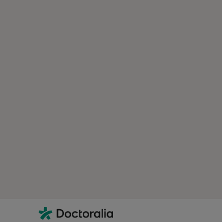
Contacto
Doctoralia - Homepage