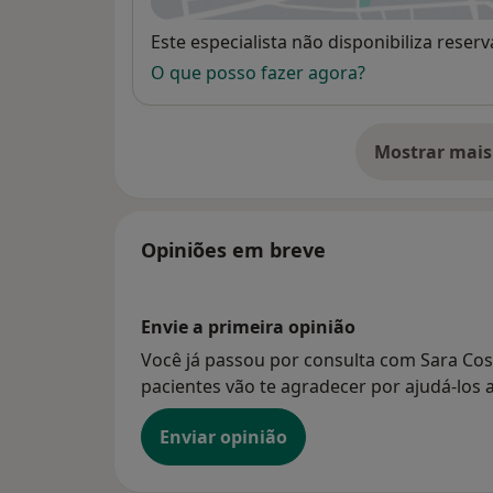
Disponibilidade
Este especialista não disponibiliza rese
O que posso fazer agora?
Mostrar mais
so
Opiniões em breve
Envie a primeira opinião
Você já passou por consulta com Sara Cos
pacientes vão te agradecer por ajudá-los a
Enviar opinião