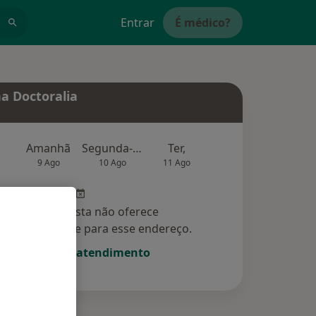
Entrar
É médico?
a Doctoralia
Amanhã
Segunda-feira
Ter,
Qua
Qui,
9 Ago
10 Ago
11 Ago
12 Ago
13 Ag
Esse especialista não oferece
amento online para esse endereço.
Solicite um atendimento