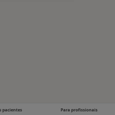
s São Domingos de Rana
s pacientes
Para profissionais