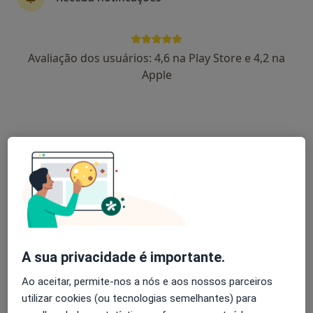
Rui Gomes
Avaliação dos usuários: 4,6 na Play Store e 4,2 na
Fisioterapeuta
Apple
Monte Da Caparica
Laurent Mcanulty
Fisioterapeuta
Luz Lgs
Álvaro Machado
Clínico geral, Médico do desporto, Traumatologista
Lisboa
A sua privacidade é importante.
Ao aceitar, permite-nos a nós e aos nossos parceiros
Américo Dias Farinha
utilizar cookies (ou tecnologias semelhantes) para