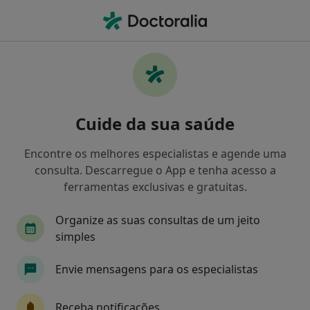
Men
O que procura?
Homepage
Doenças
Lesões Musculares E Tendões
Lesões musculares e tendões -
Cuide da sua saúde
Informação, especialistas,
perguntas frequentes
Encontre os melhores especialistas e agende uma
consulta. Descarregue o App e tenha acesso a
ferramentas exclusivas e gratuitas.
Organize as suas consultas de um jeito
Informação
Perguntas & Respostas
simples
Envie mensagens para os especialistas
Especialistas - lesões musculares e tendões
Receba notificações