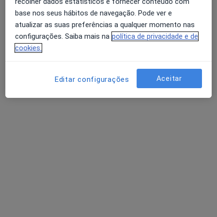
recolher dados estatísticos e fornecer conteúdo com
Fisioterapeuta
base nos seus hábitos de navegação. Pode ver e
Oeiras
atualizar as suas preferências a qualquer momento nas
configurações. Saiba mais na
política de privacidade e de
cookies.
Ana P M Gomes Bastos
Fisioterapeuta
Aceitar
Editar configurações
Portimão
António C Pinto Silva
Fisioterapeuta
Estoril
Perguntas sobre Lesões musculares e
tendões